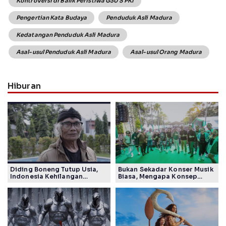
Kontroversi di Balik Peristiwa G30 S PKI
Pengertian Kata Budaya
Penduduk Asli Madura
Kedatangan Penduduk Asli Madura
Asal-usul Penduduk Asli Madura
Asal-usul Orang Madura
Hiburan
Diding Boneng Tutup Usia,
Bukan Sekadar Konser Musik
Indonesia Kehilangan
Biasa, Mengapa Konsep
Maestro Komedi Lintas
Lokarya Fest 2026 Sukses
Generasi
Tuai Pujian Banyak Pihak