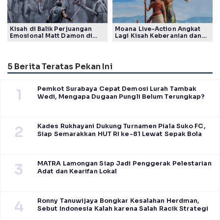
Kisah di Balik Perjuangan
Moana Live-Action Angkat
Emosional Matt Damon di
Lagi Kisah Keberanian dan
Film The Odyssey, Tayang di
Takdir Seorang Putri
Indonesia
5 Berita Teratas Pekan Ini
Pemkot Surabaya Cepat Demosi Lurah Tambak
1
Wedi, Mengapa Dugaan Pungli Belum Terungkap?
Kades Rukhayani Dukung Turnamen Piala Suko FC,
2
Siap Semarakkan HUT RI ke-81 Lewat Sepak Bola
MATRA Lamongan Siap Jadi Penggerak Pelestarian
3
Adat dan Kearifan Lokal
Ronny Tanuwijaya Bongkar Kesalahan Herdman,
4
Sebut Indonesia Kalah karena Salah Racik Strategi