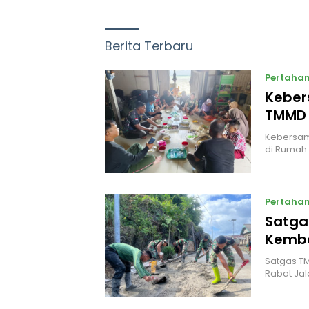
Berita Terbaru
Pertaha
Keber
TMMD 
Kebersam
di Rumah
Pertaha
Satga
Kemba
Satgas T
Rabat Ja