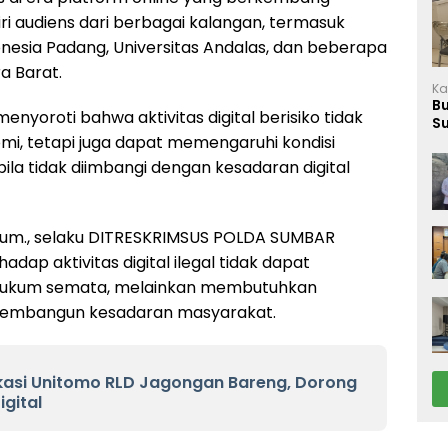
diri audiens dari berbagai kalangan, termasuk
onesia Padang, Universitas Andalas, dan beberapa
ra Barat.
Ka
B
enyoroti bahwa aktivitas digital berisiko tidak
S
, tetapi juga dapat memengaruhi kondisi
M
ila tidak diimbangi dengan kesadaran digital
Hum., selaku DITRESKRIMSUS POLDA SUMBAR
p aktivitas digital ilegal tidak dapat
 hukum semata, melainkan membutuhkan
 membangun kesadaran masyarakat.
asi Unitomo RLD Jagongan Bareng, Dorong
igital