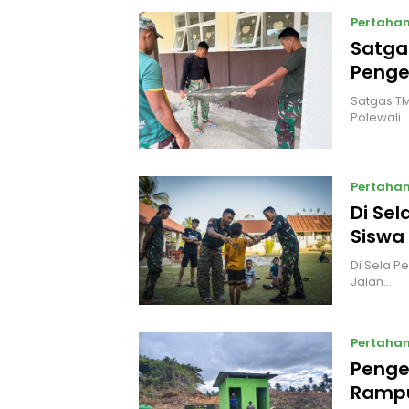
Pertaha
Satga
Penge
Satgas TM
Polewali…
Pertaha
Di Sel
Siswa
Di Sela P
Jalan…
Pertaha
Penge
Rampu