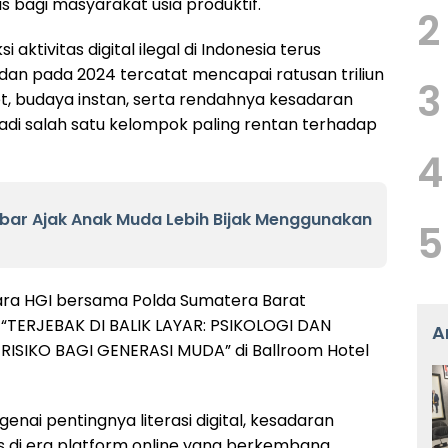
s bagi masyarakat usia produktif.
2
 aktivitas digital ilegal di Indonesia terus
dan pada 2024 tercatat mencapai ratusan triliun
3
t, budaya instan, serta rendahnya kesadaran
di salah satu kelompok paling rentan terhadap
4
bar Ajak Anak Muda Lebih Bijak Menggunakan
5
gara HGI bersama Polda Sumatera Barat
 “TERJEBAK DI BALIK LAYAR: PSIKOLOGI DAN
A
RISIKO BAGI GENERASI MUDA” di Ballroom Hotel
enai pentingnya literasi digital, kesadaran
s di era platform online yang berkembang