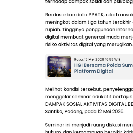
terhadap dampak sosial dan psikologi
Berdasarkan data PPATK, nilai transaksi
meningkat dalam tiga tahun terakhir 
rupiah. Tingginya penggunaan interne
digital membuat generasi muda menja
risiko aktivitas digital yang merugikan.
Rabu, 13 Mei 2026 16:58 WIB
HGI Bersama Polda Sum
Platform Digital
Melihat kondisi tersebut, penyeleng
menggelar seminar edukatif bertajuk
DAMPAK SOSIAL AKTIVITAS DIGITAL BE
Santika, Padang, pada 12 Mei 2026.
Seminar ini menjadi ruang diskusi meng
hukum, dan kemampuan berpikir kriti