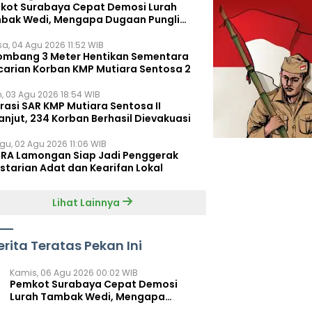
kot Surabaya Cepat Demosi Lurah
bak Wedi, Mengapa Dugaan Pungli
um Terungkap?
sa, 04 Agu 2026 11:52 WIB
ombang 3 Meter Hentikan Sementara
carian Korban KMP Mutiara Sentosa 2
n, 03 Agu 2026 18:54 WIB
rasi SAR KMP Mutiara Sentosa II
anjut, 234 Korban Berhasil Dievakuasi
gu, 02 Agu 2026 11:06 WIB
RA Lamongan Siap Jadi Penggerak
starian Adat dan Kearifan Lokal
Lihat Lainnya
erita Teratas Pekan Ini
Kamis, 06 Agu 2026 00:02 WIB
Pemkot Surabaya Cepat Demosi
Lurah Tambak Wedi, Mengapa
Dugaan Pungli Belum Terungkap?