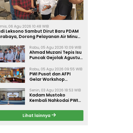
mis, 06 Agu 2026 10:48 WIB
udi Leksono Sambut Dirut Baru PDAM
urabaya, Dorong Pelayanan Air Minum
akin Prima
Rabu, 05 Agu 2026 10:09 WIB
Ahmad Muzani Tepis Isu
Puncak Gejolak Agustus
2026, Ajak Masyarakat
Perkuat Persatuan
Rabu, 05 Agu 2026 09:55 WIB
PWI Pusat dan AFPI
Gelar Workshop
Jurnalistik Bahas Pindar,
Inklusi Keuangan, dan
Senin, 03 Agu 2026 18:53 WIB
Kadam Mustoko
Perlindungan Publik
Kembali Nahkodai PWI
Lamongan, PWI Nganjuk
Harap Sinergi Antar
Lihat lainnya
Daerah Kian Kuat