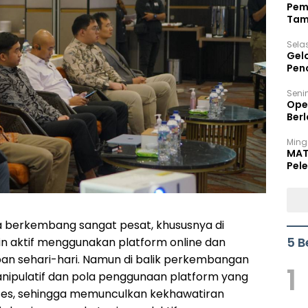
Pem
Tam
Bel
Sela
Gel
Pen
Seni
Ope
Berl
Ming
MAT
Pele
esia berkembang sangat pesat, khususnya di
5 B
n aktif menggunakan platform online dan
upan sehari-hari. Namun di balik perkembangan
1
 manipulatif dan pola penggunaan platform yang
kses, sehingga memunculkan kekhawatiran