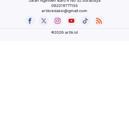
Jalan Nginden Baru 4 No 32 Surabaya
082219777155
artikredaksi@gmail.com
©2026 artik.id