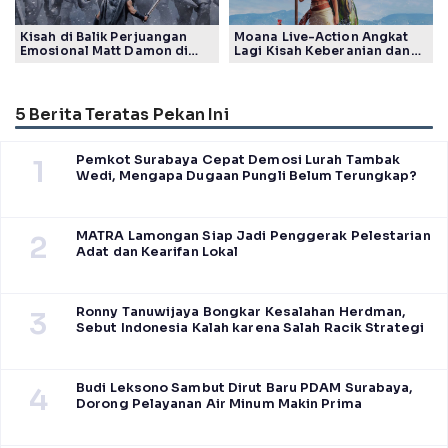
Kisah di Balik Perjuangan
Moana Live-Action Angkat
Emosional Matt Damon di
Lagi Kisah Keberanian dan
Film The Odyssey, Tayang di
Takdir Seorang Putri
Indonesia
5 Berita Teratas Pekan Ini
Pemkot Surabaya Cepat Demosi Lurah Tambak
1
Wedi, Mengapa Dugaan Pungli Belum Terungkap?
MATRA Lamongan Siap Jadi Penggerak Pelestarian
2
Adat dan Kearifan Lokal
Ronny Tanuwijaya Bongkar Kesalahan Herdman,
3
Sebut Indonesia Kalah karena Salah Racik Strategi
Budi Leksono Sambut Dirut Baru PDAM Surabaya,
4
Dorong Pelayanan Air Minum Makin Prima