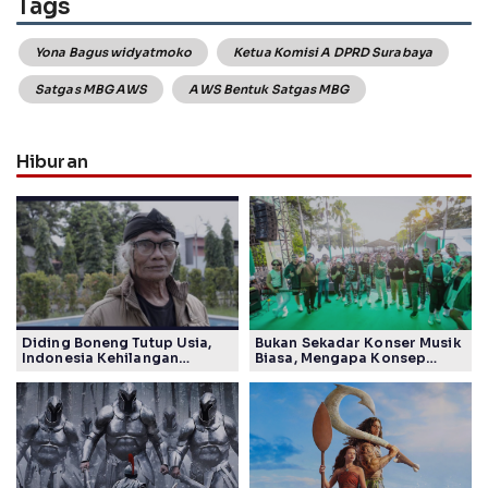
Tags
Yona Bagus widyatmoko
Ketua Komisi A DPRD Surabaya
Satgas MBG AWS
AWS Bentuk Satgas MBG
Hiburan
Diding Boneng Tutup Usia,
Bukan Sekadar Konser Musik
Indonesia Kehilangan
Biasa, Mengapa Konsep
Maestro Komedi Lintas
Lokarya Fest 2026 Sukses
Generasi
Tuai Pujian Banyak Pihak