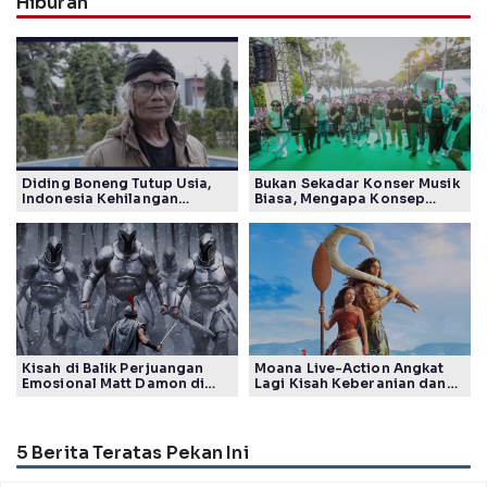
Hiburan
Diding Boneng Tutup Usia,
Bukan Sekadar Konser Musik
Indonesia Kehilangan
Biasa, Mengapa Konsep
Maestro Komedi Lintas
Lokarya Fest 2026 Sukses
Generasi
Tuai Pujian Banyak Pihak
Kisah di Balik Perjuangan
Moana Live-Action Angkat
Emosional Matt Damon di
Lagi Kisah Keberanian dan
Film The Odyssey, Tayang di
Takdir Seorang Putri
Indonesia
5 Berita Teratas Pekan Ini