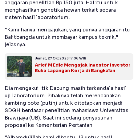
anggaran penelitian Rp 150 juta. Hal itu untuk
menghasilkan genetika hewan terkait secara
sistem hasil laboratorium.
”Kami hanya mengajukan, yang punya anggaran itu
Balitbangda untuk membayar kampus teknik,”
jelasnya.
Jumat, 27 Okt 2023 17:06 WIB
Arief M Edie Mengajak Investor Investor
Buka Lapangan Kerja di Bangkalan
Dia mengakui Itik Dabung masih terkendala hasil
uji laboratorium. Pihaknya telah merencanakan
kambing pote (putih) untuk ditetapkan menjadi
SDGH berdasar penelitian mahasiswa Universitas
Brawijaya (UB). Saat ini sedang penyusunan
proposal ke Kementerian Pertanian.
”Alhamdulillah kami dibantu UB untuk hasil