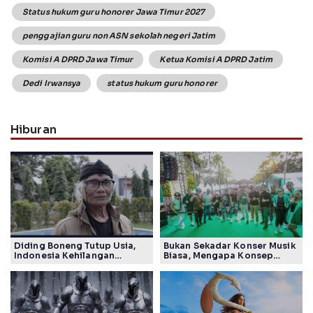
Status hukum guru honorer Jawa Timur 2027
penggajian guru non ASN sekolah negeri Jatim
Komisi A DPRD Jawa Timur
Ketua Komisi A DPRD Jatim
Dedi Irwansya
status hukum guru honorer
Hiburan
Diding Boneng Tutup Usia,
Bukan Sekadar Konser Musik
Indonesia Kehilangan
Biasa, Mengapa Konsep
Maestro Komedi Lintas
Lokarya Fest 2026 Sukses
Generasi
Tuai Pujian Banyak Pihak