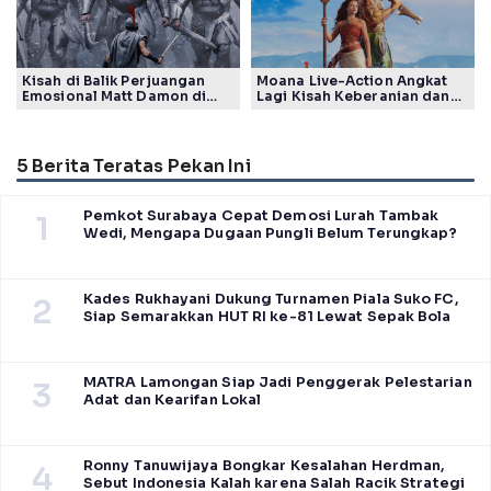
Kisah di Balik Perjuangan
Moana Live-Action Angkat
Emosional Matt Damon di
Lagi Kisah Keberanian dan
Film The Odyssey, Tayang di
Takdir Seorang Putri
Indonesia
5 Berita Teratas Pekan Ini
Pemkot Surabaya Cepat Demosi Lurah Tambak
1
Wedi, Mengapa Dugaan Pungli Belum Terungkap?
Kades Rukhayani Dukung Turnamen Piala Suko FC,
2
Siap Semarakkan HUT RI ke-81 Lewat Sepak Bola
MATRA Lamongan Siap Jadi Penggerak Pelestarian
3
Adat dan Kearifan Lokal
Ronny Tanuwijaya Bongkar Kesalahan Herdman,
4
Sebut Indonesia Kalah karena Salah Racik Strategi