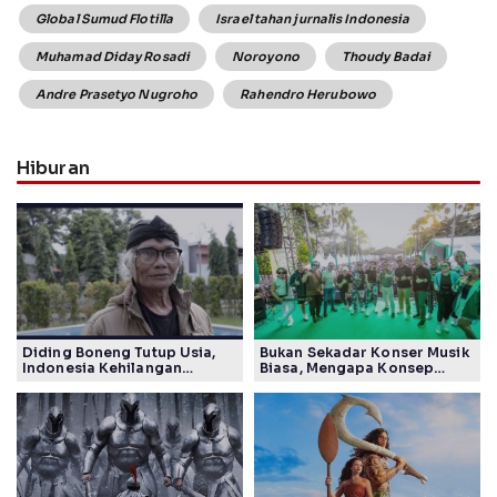
Global Sumud Flotilla
Israel tahan jurnalis Indonesia
Muhamad Diday Rosadi
Noroyono
Thoudy Badai
Andre Prasetyo Nugroho
Rahendro Herubowo
Hiburan
Diding Boneng Tutup Usia,
Bukan Sekadar Konser Musik
Indonesia Kehilangan
Biasa, Mengapa Konsep
Maestro Komedi Lintas
Lokarya Fest 2026 Sukses
Generasi
Tuai Pujian Banyak Pihak