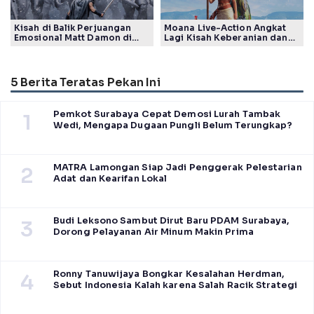
Kisah di Balik Perjuangan
Moana Live-Action Angkat
Emosional Matt Damon di
Lagi Kisah Keberanian dan
Film The Odyssey, Tayang di
Takdir Seorang Putri
Indonesia
5 Berita Teratas Pekan Ini
Pemkot Surabaya Cepat Demosi Lurah Tambak
1
Wedi, Mengapa Dugaan Pungli Belum Terungkap?
MATRA Lamongan Siap Jadi Penggerak Pelestarian
2
Adat dan Kearifan Lokal
Budi Leksono Sambut Dirut Baru PDAM Surabaya,
3
Dorong Pelayanan Air Minum Makin Prima
Ronny Tanuwijaya Bongkar Kesalahan Herdman,
4
Sebut Indonesia Kalah karena Salah Racik Strategi