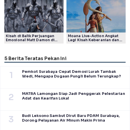
Kisah di Balik Perjuangan
Moana Live-Action Angkat
Emosional Matt Damon di
Lagi Kisah Keberanian dan
Film The Odyssey, Tayang di
Takdir Seorang Putri
Indonesia
5 Berita Teratas Pekan Ini
Pemkot Surabaya Cepat Demosi Lurah Tambak
1
Wedi, Mengapa Dugaan Pungli Belum Terungkap?
MATRA Lamongan Siap Jadi Penggerak Pelestarian
2
Adat dan Kearifan Lokal
Budi Leksono Sambut Dirut Baru PDAM Surabaya,
3
Dorong Pelayanan Air Minum Makin Prima