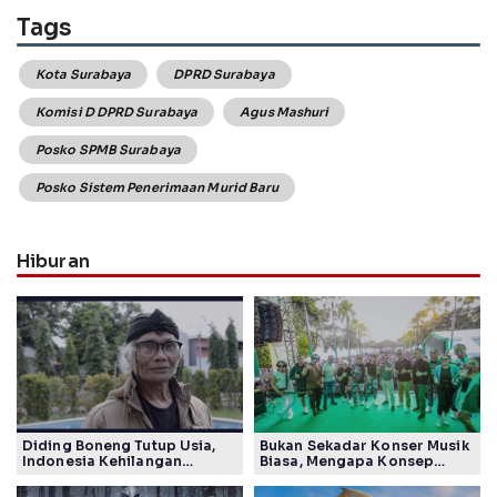
Tags
Kota Surabaya
DPRD Surabaya
Komisi D DPRD Surabaya
Agus Mashuri
Posko SPMB Surabaya
Posko Sistem Penerimaan Murid Baru
Hiburan
Diding Boneng Tutup Usia,
Bukan Sekadar Konser Musik
Indonesia Kehilangan
Biasa, Mengapa Konsep
Maestro Komedi Lintas
Lokarya Fest 2026 Sukses
Generasi
Tuai Pujian Banyak Pihak