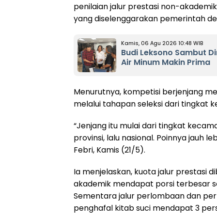
penilaian jalur prestasi non-akademik
yang diselenggarakan pemerintah d
Kamis, 06 Agu 2026 10:48 WIB
Budi Leksono Sambut D
Air Minum Makin Prima
Menurutnya, kompetisi berjenjang memi
melalui tahapan seleksi dari tingkat k
“Jenjang itu mulai dari tingkat kecam
provinsi, lalu nasional. Poinnya jauh
Febri, Kamis (21/5).
Ia menjelaskan, kuota jalur prestasi di
akademik mendapat porsi terbesar se
Sementara jalur perlombaan dan pe
penghafal kitab suci mendapat 3 per