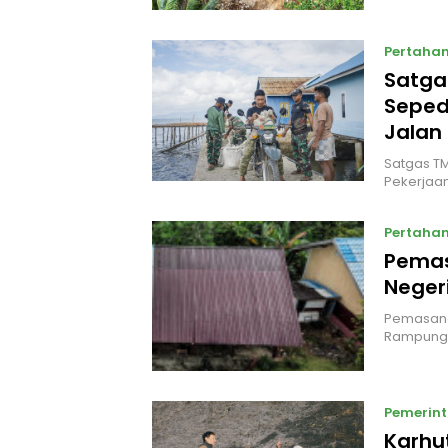
Pertaha
Satga
Seped
Jalan
Satgas TM
Pekerjaan
Pertaha
Pemas
Neger
Pemasang
Rampung
Pemerin
Karhu