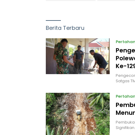
Berita Terbaru
Pertaha
Penge
Polew
Ke-12
Pengecora
Satgas T
Pertaha
Pembu
Menun
Pembukaa
Signifika