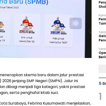
Peng
Sho
Per
Kami
Pem
Tam
Bel
Sela
Gel
Pen
Seni
Ope
Berl
enerapkan skema baru dalam jalur prestasi
2026 jenjang SMP Negeri (SMPN). Jalur ini
5 B
 dibagi menjadi tiga kategori, yakni prestasi
an, serta penghafal kitab suci.
1
 Kota Surabaya, Febrina Kusumawati menjelaskan,