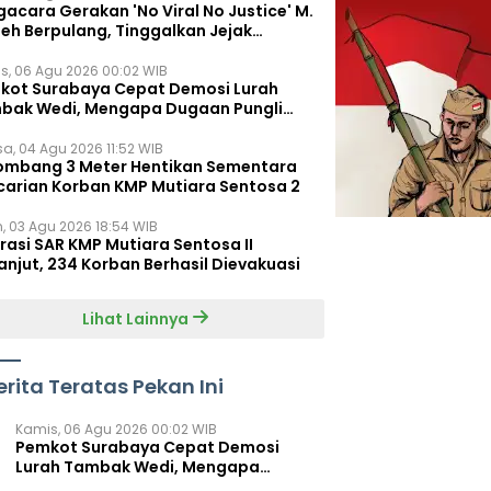
acara Gerakan 'No Viral No Justice' M.
leh Berpulang, Tinggalkan Jejak
juangan untuk Rakyat Kecil
s, 06 Agu 2026 00:02 WIB
kot Surabaya Cepat Demosi Lurah
bak Wedi, Mengapa Dugaan Pungli
um Terungkap?
sa, 04 Agu 2026 11:52 WIB
ombang 3 Meter Hentikan Sementara
carian Korban KMP Mutiara Sentosa 2
n, 03 Agu 2026 18:54 WIB
rasi SAR KMP Mutiara Sentosa II
anjut, 234 Korban Berhasil Dievakuasi
Lihat Lainnya
erita Teratas Pekan Ini
Kamis, 06 Agu 2026 00:02 WIB
Pemkot Surabaya Cepat Demosi
Lurah Tambak Wedi, Mengapa
Dugaan Pungli Belum Terungkap?