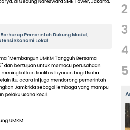
 Karya, di Gedung Nareswara SME Tower, Jakarta.
2
3
 Berharap Pemerintah Dukung Modal,
otensi Ekonomi Lokal
4
tema "Membangun UMKM Tangguh Bersama
5" dan bertujuan untuk memacu perusahaan
5
 meningkatkan kualitas layanan bagi Usaha
elain itu, acara ini juga mendorong pemerintah
angkan Jamkrida sebagai lembaga yang mampu
A
pelaku usaha kecil.
ukung UMKM