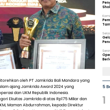
Peng
Sho
Per
Kami
Pem
Tam
Bel
Sela
Gel
Pen
Seni
Ope
Berl
ditorehkan oleh PT Jamkrida Bali Mandara yang
5 B
dalam ajang Jamkrida Award 2024 yang
perasi dan UKM Republik Indonesia.
1
ori Ekuitas Jamkrida di atas Rp175 Miliar dan
MKM, Maman Abdurrahman, kepada Direktur