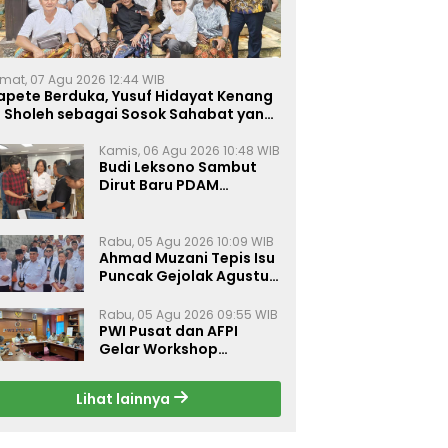
mat, 07 Agu 2026 12:44 WIB
apete Berduka, Yusuf Hidayat Kenang
. Sholeh sebagai Sosok Sahabat yang
eduli Sesama Alumni Tebuireng
Kamis, 06 Agu 2026 10:48 WIB
Budi Leksono Sambut
Dirut Baru PDAM
Surabaya, Dorong
Pelayanan Air Minum
Makin Prima
Rabu, 05 Agu 2026 10:09 WIB
Ahmad Muzani Tepis Isu
Puncak Gejolak Agustus
2026, Ajak Masyarakat
Perkuat Persatuan
Rabu, 05 Agu 2026 09:55 WIB
PWI Pusat dan AFPI
Gelar Workshop
Jurnalistik Bahas Pindar,
Inklusi Keuangan, dan
Lihat lainnya
Perlindungan Publik