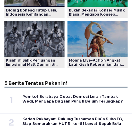
Diding Boneng Tutup Usia,
Bukan Sekadar Konser Musik
Indonesia Kehilangan
Biasa, Mengapa Konsep
Maestro Komedi Lintas
Lokarya Fest 2026 Sukses
Generasi
Tuai Pujian Banyak Pihak
Kisah di Balik Perjuangan
Moana Live-Action Angkat
Emosional Matt Damon di
Lagi Kisah Keberanian dan
Film The Odyssey, Tayang di
Takdir Seorang Putri
Indonesia
5 Berita Teratas Pekan Ini
Pemkot Surabaya Cepat Demosi Lurah Tambak
1
Wedi, Mengapa Dugaan Pungli Belum Terungkap?
Kades Rukhayani Dukung Turnamen Piala Suko FC,
2
Siap Semarakkan HUT RI ke-81 Lewat Sepak Bola