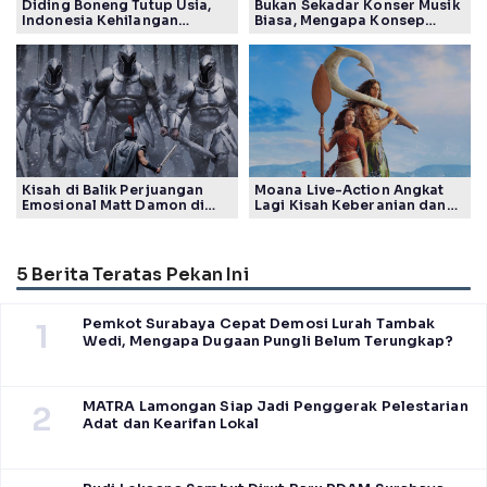
Diding Boneng Tutup Usia,
Bukan Sekadar Konser Musik
Indonesia Kehilangan
Biasa, Mengapa Konsep
Maestro Komedi Lintas
Lokarya Fest 2026 Sukses
Generasi
Tuai Pujian Banyak Pihak
Kisah di Balik Perjuangan
Moana Live-Action Angkat
Emosional Matt Damon di
Lagi Kisah Keberanian dan
Film The Odyssey, Tayang di
Takdir Seorang Putri
Indonesia
5 Berita Teratas Pekan Ini
Pemkot Surabaya Cepat Demosi Lurah Tambak
1
Wedi, Mengapa Dugaan Pungli Belum Terungkap?
MATRA Lamongan Siap Jadi Penggerak Pelestarian
2
Adat dan Kearifan Lokal