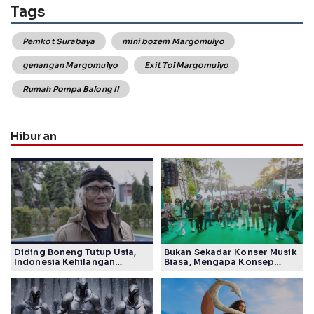
Tags
Pemkot Surabaya
mini bozem Margomulyo
genangan Margomulyo
Exit Tol Margomulyo
Rumah Pompa Balong II
Hiburan
Diding Boneng Tutup Usia,
Bukan Sekadar Konser Musik
Indonesia Kehilangan
Biasa, Mengapa Konsep
Maestro Komedi Lintas
Lokarya Fest 2026 Sukses
Generasi
Tuai Pujian Banyak Pihak