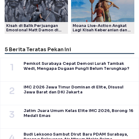
Kisah di Balik Perjuangan
Moana Live-Action Angkat
Emosional Matt Damon di
Lagi Kisah Keberanian dan
Film The Odyssey, Tayang di
Takdir Seorang Putri
Indonesia
5 Berita Teratas Pekan Ini
Pemkot Surabaya Cepat Demosi Lurah Tambak
1
Wedi, Mengapa Dugaan Pungli Belum Terungkap?
IMC 2026 Jawa Timur Dominan di Elite, Disusul
2
Jawa Barat dan DKI Jakarta
Jatim Juara Umum Kelas Elite IMC 2026, Borong 16
3
Medali Emas
Budi Leksono Sambut Dirut Baru PDAM Surabaya,
4