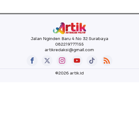
Jalan Nginden Baru 4 No 32 Surabaya
082219777155
artikredaksi@gmail.com
©2026 artik.id