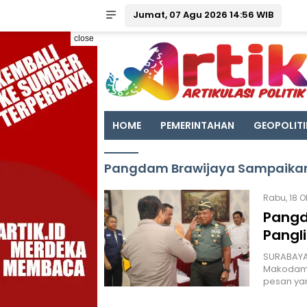
Jumat, 07 Agu 2026 14:56 WIB
close
HOME
PEMERINTAHAN
GEOPOLITI
Pangdam Brawijaya Sampaikan
Rabu, 18 O
Pangd
Pangl
SURABAYA 
Makodam V
pesan ya