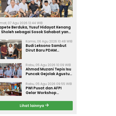
mat, 07 Agu 2026 12:44 WIB
apete Berduka, Yusuf Hidayat Kenang
. Sholeh sebagai Sosok Sahabat yang
eduli Sesama Alumni Tebuireng
Kamis, 06 Agu 2026 10:48 WIB
Budi Leksono Sambut
Dirut Baru PDAM
Surabaya, Dorong
Pelayanan Air Minum
Makin Prima
Rabu, 05 Agu 2026 10:09 WIB
Ahmad Muzani Tepis Isu
Puncak Gejolak Agustus
2026, Ajak Masyarakat
Perkuat Persatuan
Rabu, 05 Agu 2026 09:55 WIB
PWI Pusat dan AFPI
Gelar Workshop
Jurnalistik Bahas Pindar,
Inklusi Keuangan, dan
Lihat lainnya
Perlindungan Publik