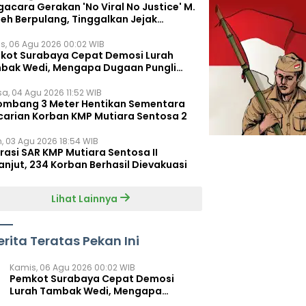
acara Gerakan 'No Viral No Justice' M.
leh Berpulang, Tinggalkan Jejak
juangan untuk Rakyat Kecil
s, 06 Agu 2026 00:02 WIB
kot Surabaya Cepat Demosi Lurah
bak Wedi, Mengapa Dugaan Pungli
um Terungkap?
sa, 04 Agu 2026 11:52 WIB
ombang 3 Meter Hentikan Sementara
carian Korban KMP Mutiara Sentosa 2
n, 03 Agu 2026 18:54 WIB
rasi SAR KMP Mutiara Sentosa II
anjut, 234 Korban Berhasil Dievakuasi
Lihat Lainnya
erita Teratas Pekan Ini
Kamis, 06 Agu 2026 00:02 WIB
Pemkot Surabaya Cepat Demosi
Lurah Tambak Wedi, Mengapa
Dugaan Pungli Belum Terungkap?