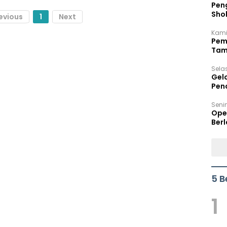
Peng
Sho
evious
1
Next
Per
Kami
Pem
Tam
Bel
Sela
Gel
Pen
Seni
Ope
Berl
5 B
1