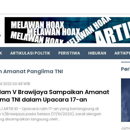
K
ARTIKULASI POLITIK
PERISTIWA
HIBURAN
ARTIKP
Per
 Amanat Panglima TNI
kt 2023 00:48 WIB
am V Brawijaya Sampaikan Amanat
ima TNI dalam Upacara 17-an
| ARTIK.ID - Upacara rutin 17-an yang berlangsung di
/Brawijaya pada Selasa (17/10/2023), sarat dengan
ng disampaikan langsung oleh…
Juma