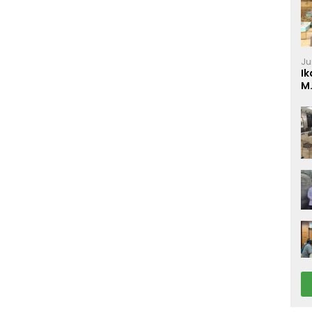
Ju
Ik
M
P