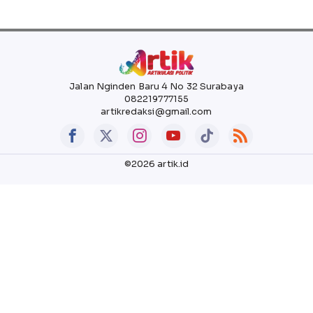
Jalan Nginden Baru 4 No 32 Surabaya
082219777155
artikredaksi@gmail.com
©2026 artik.id