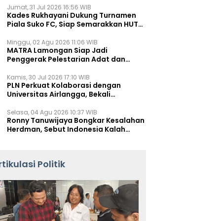
Jumat, 31 Jul 2026 16:56 WIB
Kades Rukhayani Dukung Turnamen
Piala Suko FC, Siap Semarakkan HUT
RI ke-81 Lewat Sepak Bola
Minggu, 02 Agu 2026 11:06 WIB
MATRA Lamongan Siap Jadi
Penggerak Pelestarian Adat dan
Kearifan Lokal
Kamis, 30 Jul 2026 17:10 WIB
PLN Perkuat Kolaborasi dengan
Universitas Airlangga, Bekali
Mahasiswa Hadapi Tantangan
Transisi Energi
Selasa, 04 Agu 2026 10:37 WIB
Ronny Tanuwijaya Bongkar Kesalahan
Herdman, Sebut Indonesia Kalah
karena Salah Racik Strategi
rtikulasi Politik