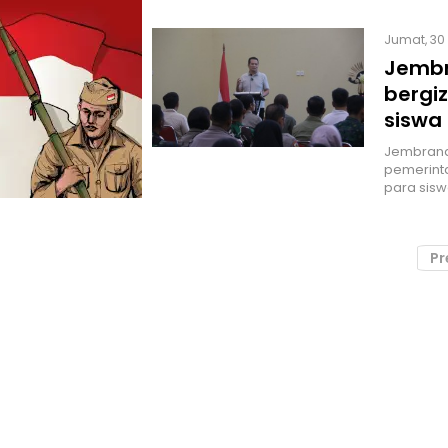
Jumat, 30 
Jembr
bergiz
siswa
Jembrana
pemerinta
para sisw
Pr