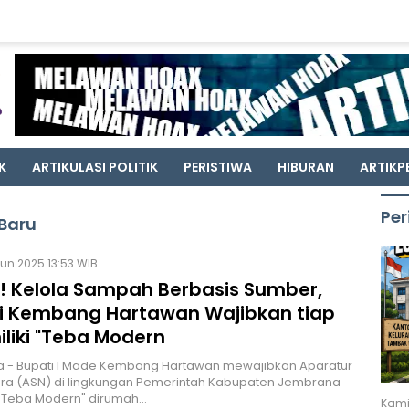
K
ARTIKULASI POLITIK
PERISTIWA
HIBURAN
ARTIKP
Per
Baru
Jun 2025 13:53 WIB
! Kelola Sampah Berbasis Sumber,
i Kembang Hartawan Wajibkan tiap
liki "Teba Modern
 - Bupati I Made Kembang Hartawan mewajibkan Aparatur
ara (ASN) di lingkungan Pemerintah Kabupaten Jembrana
" Teba Modern" dirumah…
Kami