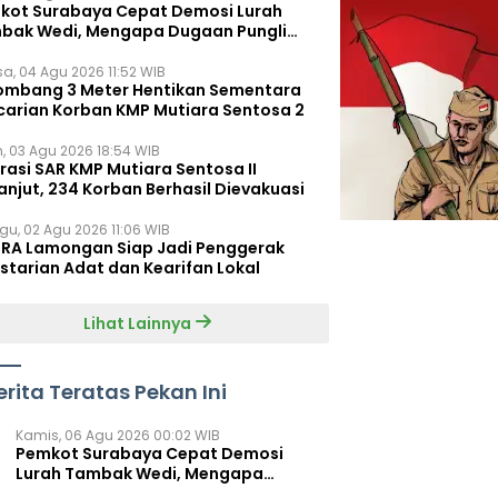
kot Surabaya Cepat Demosi Lurah
bak Wedi, Mengapa Dugaan Pungli
um Terungkap?
sa, 04 Agu 2026 11:52 WIB
ombang 3 Meter Hentikan Sementara
carian Korban KMP Mutiara Sentosa 2
n, 03 Agu 2026 18:54 WIB
rasi SAR KMP Mutiara Sentosa II
anjut, 234 Korban Berhasil Dievakuasi
gu, 02 Agu 2026 11:06 WIB
RA Lamongan Siap Jadi Penggerak
starian Adat dan Kearifan Lokal
Lihat Lainnya
erita Teratas Pekan Ini
Kamis, 06 Agu 2026 00:02 WIB
Pemkot Surabaya Cepat Demosi
Lurah Tambak Wedi, Mengapa
Dugaan Pungli Belum Terungkap?