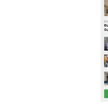
Ka
B
S
M