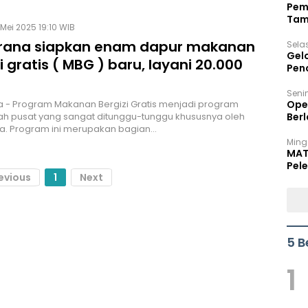
Pem
Tam
Mei 2025 19:10 WIB
Bel
ana siapkan enam dapur makanan
Sela
Gel
i gratis ( MBG ) baru, layani 20.000
Pen
Seni
 - Program Makanan Bergizi Gratis menjadi program
Ope
h pusat yang sangat ditunggu-tunggu khususnya oleh
Berl
a. Program ini merupakan bagian…
Ming
MAT
Pele
evious
1
Next
5 B
1