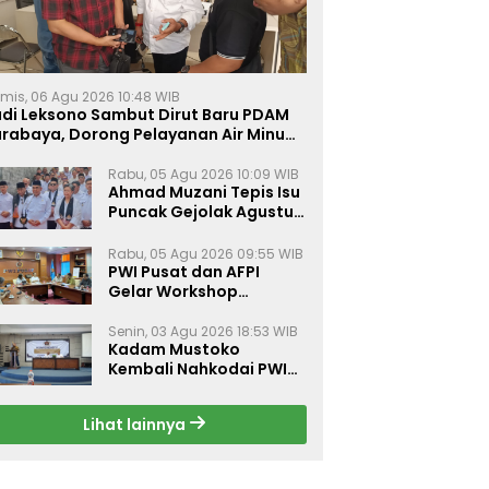
mis, 06 Agu 2026 10:48 WIB
udi Leksono Sambut Dirut Baru PDAM
urabaya, Dorong Pelayanan Air Minum
akin Prima
Rabu, 05 Agu 2026 10:09 WIB
Ahmad Muzani Tepis Isu
Puncak Gejolak Agustus
2026, Ajak Masyarakat
Perkuat Persatuan
Rabu, 05 Agu 2026 09:55 WIB
PWI Pusat dan AFPI
Gelar Workshop
Jurnalistik Bahas Pindar,
Inklusi Keuangan, dan
Senin, 03 Agu 2026 18:53 WIB
Kadam Mustoko
Perlindungan Publik
Kembali Nahkodai PWI
Lamongan, PWI Nganjuk
Harap Sinergi Antar
Lihat lainnya
Daerah Kian Kuat