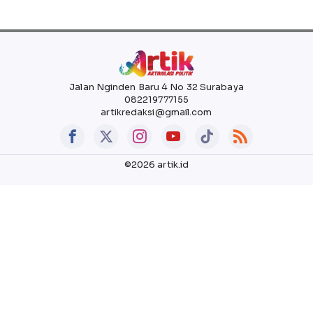
Jalan Nginden Baru 4 No 32 Surabaya
082219777155
artikredaksi@gmail.com
©2026 artik.id