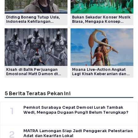
Diding Boneng Tutup Usia,
Bukan Sekadar Konser Musik
Indonesia Kehilangan
Biasa, Mengapa Konsep
Maestro Komedi Lintas
Lokarya Fest 2026 Sukses
Generasi
Tuai Pujian Banyak Pihak
Kisah di Balik Perjuangan
Moana Live-Action Angkat
Emosional Matt Damon di
Lagi Kisah Keberanian dan
Film The Odyssey, Tayang di
Takdir Seorang Putri
Indonesia
5 Berita Teratas Pekan Ini
Pemkot Surabaya Cepat Demosi Lurah Tambak
1
Wedi, Mengapa Dugaan Pungli Belum Terungkap?
MATRA Lamongan Siap Jadi Penggerak Pelestarian
2
Adat dan Kearifan Lokal