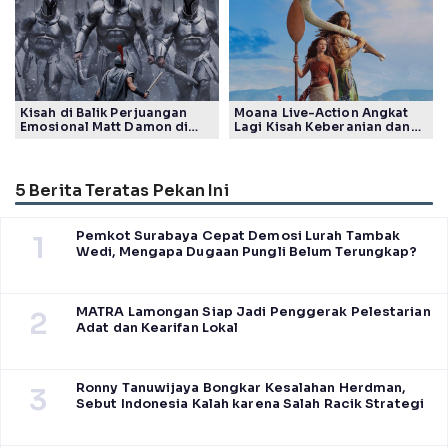
Kisah di Balik Perjuangan
Moana Live-Action Angkat
Emosional Matt Damon di
Lagi Kisah Keberanian dan
Film The Odyssey, Tayang di
Takdir Seorang Putri
Indonesia
5 Berita Teratas Pekan Ini
Pemkot Surabaya Cepat Demosi Lurah Tambak
1
Wedi, Mengapa Dugaan Pungli Belum Terungkap?
MATRA Lamongan Siap Jadi Penggerak Pelestarian
2
Adat dan Kearifan Lokal
Ronny Tanuwijaya Bongkar Kesalahan Herdman,
3
Sebut Indonesia Kalah karena Salah Racik Strategi