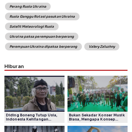
Perang Rusia Ukraina
Rusia Ganggu Rotasi pasukan Ukraina
Satelit Meteorologi Rusia
Ukraina paksa perempuan berperang
Perempuan Ukraina dipaksa berperang
Valery Zaluzhny
Hiburan
Diding Boneng Tutup Usia,
Bukan Sekadar Konser Musik
Indonesia Kehilangan
Biasa, Mengapa Konsep
Maestro Komedi Lintas
Lokarya Fest 2026 Sukses
Generasi
Tuai Pujian Banyak Pihak