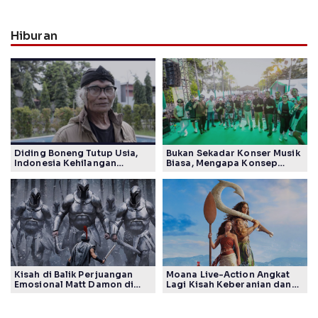
Hiburan
Diding Boneng Tutup Usia,
Bukan Sekadar Konser Musik
Indonesia Kehilangan
Biasa, Mengapa Konsep
Maestro Komedi Lintas
Lokarya Fest 2026 Sukses
Generasi
Tuai Pujian Banyak Pihak
Kisah di Balik Perjuangan
Moana Live-Action Angkat
Emosional Matt Damon di
Lagi Kisah Keberanian dan
Film The Odyssey, Tayang di
Takdir Seorang Putri
Indonesia