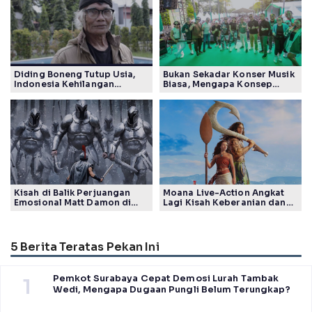
Diding Boneng Tutup Usia,
Bukan Sekadar Konser Musik
Indonesia Kehilangan
Biasa, Mengapa Konsep
Maestro Komedi Lintas
Lokarya Fest 2026 Sukses
Generasi
Tuai Pujian Banyak Pihak
Kisah di Balik Perjuangan
Moana Live-Action Angkat
Emosional Matt Damon di
Lagi Kisah Keberanian dan
Film The Odyssey, Tayang di
Takdir Seorang Putri
Indonesia
5 Berita Teratas Pekan Ini
Pemkot Surabaya Cepat Demosi Lurah Tambak
1
Wedi, Mengapa Dugaan Pungli Belum Terungkap?