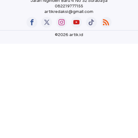
Jalan Nginden Baru 4 No 32 Surabaya
082219777155
artikredaksi@gmail.com
©2026 artik.id