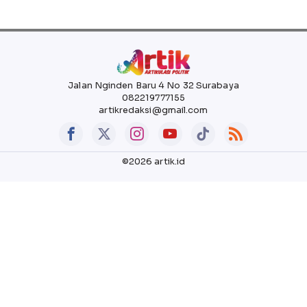
Jalan Nginden Baru 4 No 32 Surabaya
082219777155
artikredaksi@gmail.com
©2026 artik.id