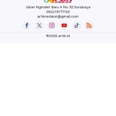
Jalan Nginden Baru 4 No 32 Surabaya
082219777155
artikredaksi@gmail.com
©2026 artik.id