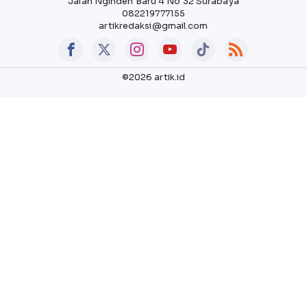
Jalan Nginden Baru 4 No 32 Surabaya
082219777155
artikredaksi@gmail.com
©2026 artik.id