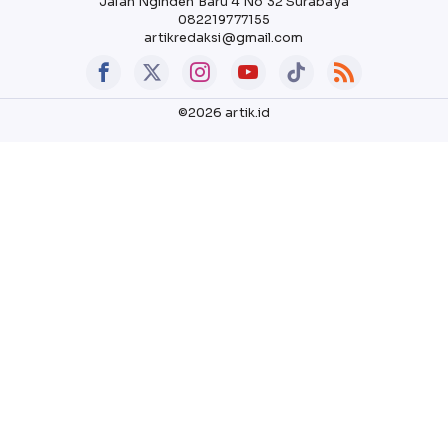
Jalan Nginden Baru 4 No 32 Surabaya
082219777155
artikredaksi@gmail.com
©2026 artik.id