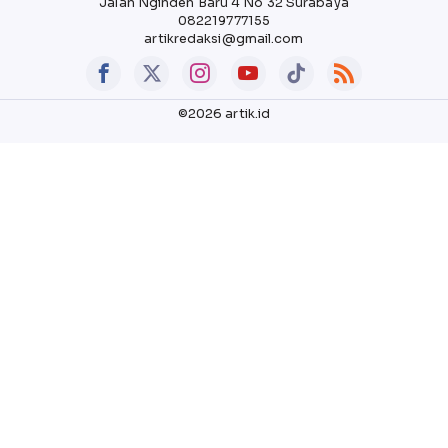
Jalan Nginden Baru 4 No 32 Surabaya
082219777155
artikredaksi@gmail.com
©2026 artik.id