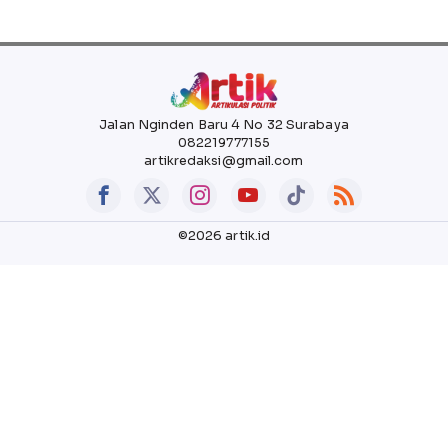
Jalan Nginden Baru 4 No 32 Surabaya
082219777155
artikredaksi@gmail.com
©2026 artik.id