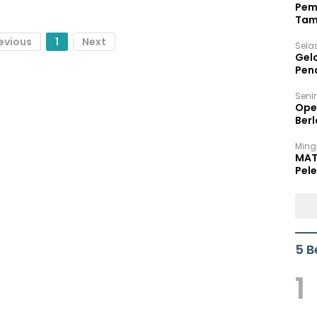
Pem
Tam
Bel
evious
1
Next
Sela
Gel
Pen
Seni
Ope
Berl
Ming
MAT
Pele
5 B
1