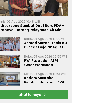
mis, 06 Agu 2026 10:48 WIB
udi Leksono Sambut Dirut Baru PDAM
urabaya, Dorong Pelayanan Air Minum
akin Prima
Rabu, 05 Agu 2026 10:09 WIB
Ahmad Muzani Tepis Isu
Puncak Gejolak Agustus
2026, Ajak Masyarakat
Perkuat Persatuan
Rabu, 05 Agu 2026 09:55 WIB
PWI Pusat dan AFPI
Gelar Workshop
Jurnalistik Bahas Pindar,
Inklusi Keuangan, dan
Senin, 03 Agu 2026 18:53 WIB
Kadam Mustoko
Perlindungan Publik
Kembali Nahkodai PWI
Lamongan, PWI Nganjuk
Harap Sinergi Antar
Lihat lainnya
Daerah Kian Kuat