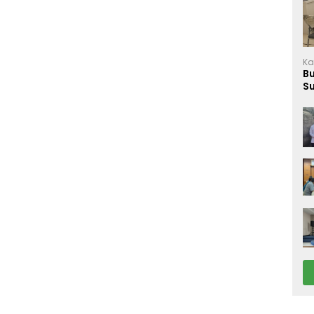
Ka
B
S
M