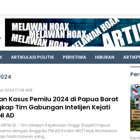
K
ARTIKULASI POLITIK
PERISTIWA
HIBURAN
ARTIKP
Per
2024
Jun 2024 17:08 WIB
an Kasus Pemilu 2024 di Papua Barat
kap Tim Gabungan Intelijen Kejati
NI AD
ARTIK.ID - Tim Intelijen Kejaksaan Tinggi (Kejati) Papua
rsama dengan Anggota TNI AD Kodim 1811/Teluk Wondama
p Faldri Iriawan yang…
Kami