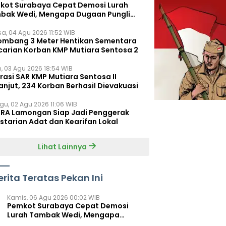
kot Surabaya Cepat Demosi Lurah
bak Wedi, Mengapa Dugaan Pungli
um Terungkap?
sa, 04 Agu 2026 11:52 WIB
ombang 3 Meter Hentikan Sementara
carian Korban KMP Mutiara Sentosa 2
n, 03 Agu 2026 18:54 WIB
rasi SAR KMP Mutiara Sentosa II
anjut, 234 Korban Berhasil Dievakuasi
gu, 02 Agu 2026 11:06 WIB
RA Lamongan Siap Jadi Penggerak
starian Adat dan Kearifan Lokal
Lihat Lainnya
erita Teratas Pekan Ini
Kamis, 06 Agu 2026 00:02 WIB
Pemkot Surabaya Cepat Demosi
Lurah Tambak Wedi, Mengapa
Dugaan Pungli Belum Terungkap?