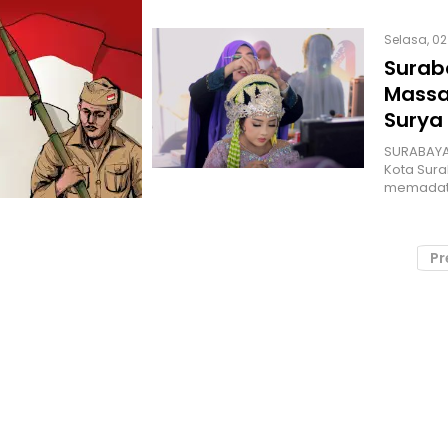
Selasa, 02
Surab
Massa
Surya
SURABAYA 
Kota Sura
memadati
Pr