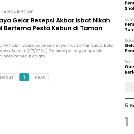
Peng
Sho
 Jul 2024 18:57 WIB
Per
aya Gelar Resepsi Akbar Isbat Nikah
Kami
Pem
l Bertema Pesta Kebun di Taman
Tam
Bel
Sela
| ARTIK.ID - Suasana ceria menyelimuti Taman Surya, Balai
Gel
baya, Selasa (2/7/2024). Ratusan pasang pengantin
Pen
 lokasi tersebut dalam…
Seni
Ope
Berl
evious
1
Next
5 B
1