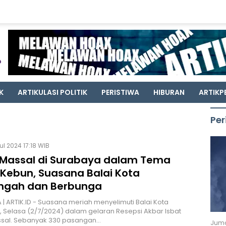
K
ARTIKULASI POLITIK
PERISTIWA
HIBURAN
ARTIKP
Per
ul 2024 17:18 WIB
 Massal di Surabaya dalam Tema
 Kebun, Suasana Balai Kota
ngah dan Berbunga
| ARTIK.ID - Suasana meriah menyelimuti Balai Kota
 Selasa (2/7/2024) dalam gelaran Resepsi Akbar Isbat
ssal. Sebanyak 330 pasangan…
Juma