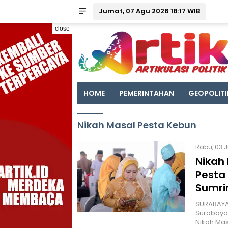
Jumat, 07 Agu 2026 18:17 WIB
close
HOME
PEMERINTAHAN
GEOPOLITI
Nikah Masal Pesta Kebun
Rabu, 03 J
Nikah
Pesta
Sumri
SURABAYA 
Surabaya,
Nikah Ma