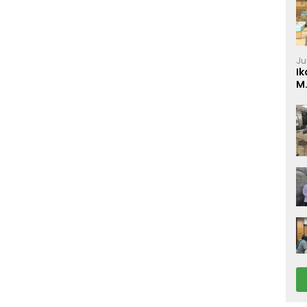
Ju
Ik
M
P