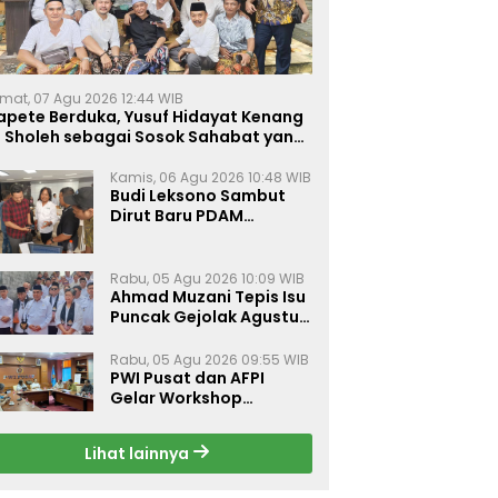
mat, 07 Agu 2026 12:44 WIB
apete Berduka, Yusuf Hidayat Kenang
. Sholeh sebagai Sosok Sahabat yang
eduli Sesama Alumni Tebuireng
Kamis, 06 Agu 2026 10:48 WIB
Budi Leksono Sambut
Dirut Baru PDAM
Surabaya, Dorong
Pelayanan Air Minum
Makin Prima
Rabu, 05 Agu 2026 10:09 WIB
Ahmad Muzani Tepis Isu
Puncak Gejolak Agustus
2026, Ajak Masyarakat
Perkuat Persatuan
Rabu, 05 Agu 2026 09:55 WIB
PWI Pusat dan AFPI
Gelar Workshop
Jurnalistik Bahas Pindar,
Inklusi Keuangan, dan
Lihat lainnya
Perlindungan Publik