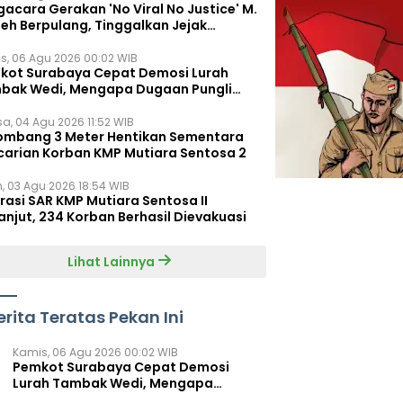
acara Gerakan 'No Viral No Justice' M.
leh Berpulang, Tinggalkan Jejak
juangan untuk Rakyat Kecil
s, 06 Agu 2026 00:02 WIB
kot Surabaya Cepat Demosi Lurah
bak Wedi, Mengapa Dugaan Pungli
um Terungkap?
sa, 04 Agu 2026 11:52 WIB
ombang 3 Meter Hentikan Sementara
carian Korban KMP Mutiara Sentosa 2
n, 03 Agu 2026 18:54 WIB
rasi SAR KMP Mutiara Sentosa II
anjut, 234 Korban Berhasil Dievakuasi
Lihat Lainnya
erita Teratas Pekan Ini
Kamis, 06 Agu 2026 00:02 WIB
Pemkot Surabaya Cepat Demosi
Lurah Tambak Wedi, Mengapa
Dugaan Pungli Belum Terungkap?