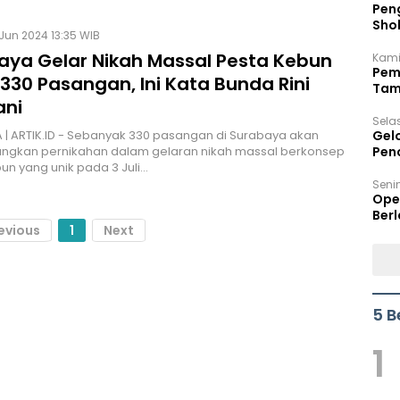
Peng
Sho
Jun 2024 13:35 WIB
Per
aya Gelar Nikah Massal Pesta Kebun
Kami
Pem
330 Pasangan, Ini Kata Bunda Rini
Tam
ani
Bel
Sela
| ARTIK.ID - Sebanyak 330 pasangan di Surabaya akan
Gel
ngkan pernikahan dalam gelaran nikah massal berkonsep
Pen
un yang unik pada 3 Juli…
Seni
Ope
Berl
evious
1
Next
5 B
1