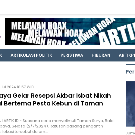
K
ARTIKULASI POLITIK
PERISTIWA
HIBURAN
ARTIKP
Per
 Jul 2024 18:57 WIB
aya Gelar Resepsi Akbar Isbat Nikah
l Bertema Pesta Kebun di Taman
| ARTIK.ID - Suasana ceria menyelimuti Taman Surya, Balai
baya, Selasa (2/7/2024). Ratusan pasang pengantin
 lokasi tersebut dalam…
Juma