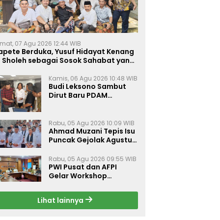
mat, 07 Agu 2026 12:44 WIB
apete Berduka, Yusuf Hidayat Kenang
. Sholeh sebagai Sosok Sahabat yang
eduli Sesama Alumni Tebuireng
Kamis, 06 Agu 2026 10:48 WIB
Budi Leksono Sambut
Dirut Baru PDAM
Surabaya, Dorong
Pelayanan Air Minum
Makin Prima
Rabu, 05 Agu 2026 10:09 WIB
Ahmad Muzani Tepis Isu
Puncak Gejolak Agustus
2026, Ajak Masyarakat
Perkuat Persatuan
Rabu, 05 Agu 2026 09:55 WIB
PWI Pusat dan AFPI
Gelar Workshop
Jurnalistik Bahas Pindar,
Inklusi Keuangan, dan
Lihat lainnya
Perlindungan Publik