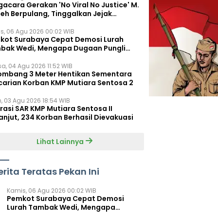
acara Gerakan 'No Viral No Justice' M.
leh Berpulang, Tinggalkan Jejak
juangan untuk Rakyat Kecil
s, 06 Agu 2026 00:02 WIB
kot Surabaya Cepat Demosi Lurah
bak Wedi, Mengapa Dugaan Pungli
um Terungkap?
sa, 04 Agu 2026 11:52 WIB
ombang 3 Meter Hentikan Sementara
carian Korban KMP Mutiara Sentosa 2
n, 03 Agu 2026 18:54 WIB
rasi SAR KMP Mutiara Sentosa II
anjut, 234 Korban Berhasil Dievakuasi
Lihat Lainnya
erita Teratas Pekan Ini
Kamis, 06 Agu 2026 00:02 WIB
Pemkot Surabaya Cepat Demosi
Lurah Tambak Wedi, Mengapa
Dugaan Pungli Belum Terungkap?