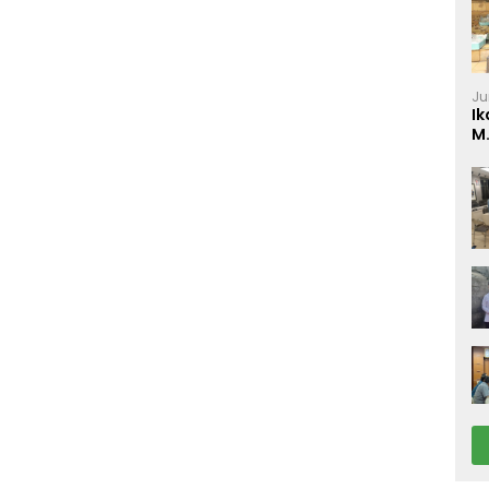
Ju
Ik
M
P