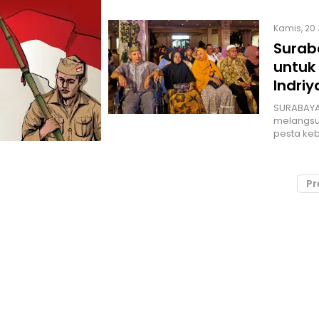
Kamis, 20 
Surab
untuk 
Indriy
SURABAYA 
melangsu
pesta keb
Pr