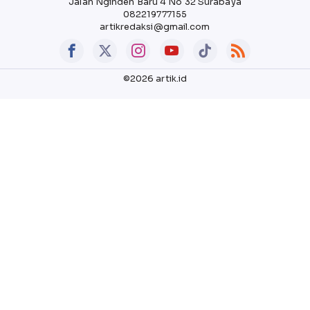
Jalan Nginden Baru 4 No 32 Surabaya
082219777155
artikredaksi@gmail.com
©2026 artik.id