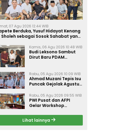
mat, 07 Agu 2026 12:44 WIB
apete Berduka, Yusuf Hidayat Kenang
. Sholeh sebagai Sosok Sahabat yang
eduli Sesama Alumni Tebuireng
Kamis, 06 Agu 2026 10:48 WIB
Budi Leksono Sambut
Dirut Baru PDAM
Surabaya, Dorong
Pelayanan Air Minum
Makin Prima
Rabu, 05 Agu 2026 10:09 WIB
Ahmad Muzani Tepis Isu
Puncak Gejolak Agustus
2026, Ajak Masyarakat
Perkuat Persatuan
Rabu, 05 Agu 2026 09:55 WIB
PWI Pusat dan AFPI
Gelar Workshop
Jurnalistik Bahas Pindar,
Inklusi Keuangan, dan
Lihat lainnya
Perlindungan Publik