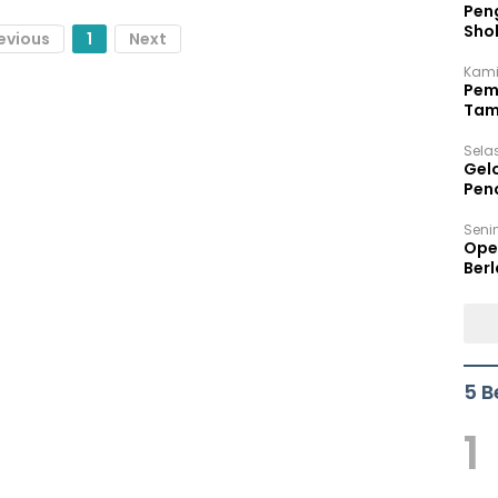
Peng
Sho
evious
1
Next
Per
Kami
Pem
Tam
Bel
Sela
Gel
Pen
Seni
Ope
Berl
5 B
1