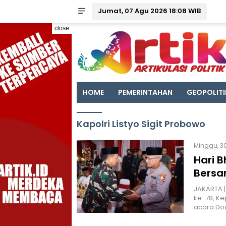
Jumat, 07 Agu 2026 18:08 WIB
close
HOME
PEMERINTAHAN
GEOPOLITI
Kapolri Listyo Sigit Probowo
Minggu, 30
Hari B
Bersa
JAKARTA |
ke-78, Ke
acara Do