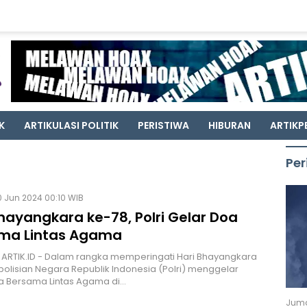
K
ARTIKULASI POLITIK
PERISTIWA
HIBURAN
ARTIKP
Per
 Jun 2024 00:10 WIB
hayangkara ke-78, Polri Gelar Doa
ma Lintas Agama
 ARTIK.ID - Dalam rangka memperingati Hari Bhayangkara
polisian Negara Republik Indonesia (Polri) menggelar
a Bersama Lintas Agama di…
Juma