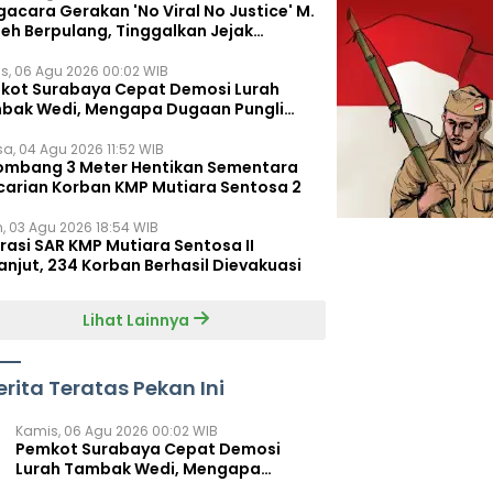
acara Gerakan 'No Viral No Justice' M.
leh Berpulang, Tinggalkan Jejak
juangan untuk Rakyat Kecil
s, 06 Agu 2026 00:02 WIB
kot Surabaya Cepat Demosi Lurah
bak Wedi, Mengapa Dugaan Pungli
um Terungkap?
sa, 04 Agu 2026 11:52 WIB
ombang 3 Meter Hentikan Sementara
carian Korban KMP Mutiara Sentosa 2
n, 03 Agu 2026 18:54 WIB
rasi SAR KMP Mutiara Sentosa II
anjut, 234 Korban Berhasil Dievakuasi
Lihat Lainnya
erita Teratas Pekan Ini
Kamis, 06 Agu 2026 00:02 WIB
Pemkot Surabaya Cepat Demosi
Lurah Tambak Wedi, Mengapa
Dugaan Pungli Belum Terungkap?