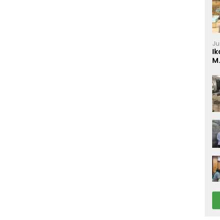
Ju
Ik
M
P