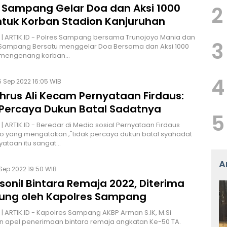
s Sampang Gelar Doa dan Aksi 1000
2
untuk Korban Stadion Kanjuruhan
 ARTIK.ID - Polres Sampang bersama Trunojoyo Mania dan
3
 Sampang Bersatu menggelar Doa Bersama dan Aksi 1000
uk mengenang korban…
4
 Sep 2022 16:05 WIB
hrus Ali Kecam Pernyataan Firdaus:
 Percaya Dukun Batal Sadatnya
5
 ARTIK.ID - Beredar di Media sosial Pernyataan Firdaus
 yang mengatakan ;"tidak percaya dukun batal syahadat
yataan itu sangat…
A
Sep 2022 19:50 WIB
sonil Bintara Remaja 2022, Diterima
ung oleh Kapolres Sampang
 ARTIK.ID - Kapolres Sampang AKBP Arman S.IK, M.Si
 apel penerimaan bintara remaja angkatan Ke-50 TA.