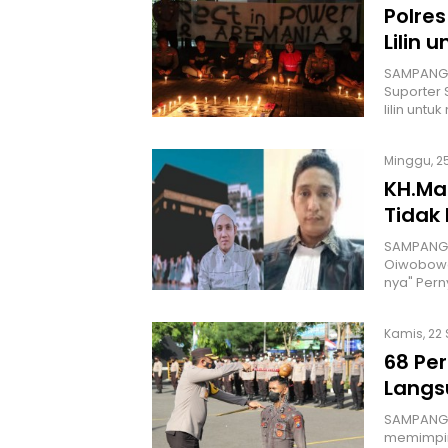
Polre
Lilin 
SAMPANG |
Suporter
lilin unt
Minggu, 25
KH.Ma
Tidak
SAMPANG |
Oiwobowo
nya" Pern
Kamis, 22 
68 Per
Langs
SAMPANG |
memimpin