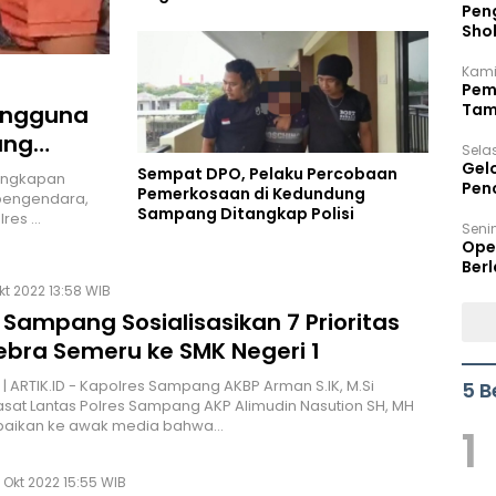
Peng
Sho
Per
Kami
Pem
Tam
Pengguna
Bel
ang
Sela
Gel
Sempat DPO, Pelaku Percobaan
nangkapan
Pen
Pemerkosaan di Kedundung
pengendara,
Sampang Ditangkap Polisi
lres …
Seni
Ope
Berl
Okt 2022 13:58 WIB
 Sampang Sosialisasikan 7 Prioritas
ebra Semeru ke SMK Negeri 1
 ARTIK.ID - Kapolres Sampang AKBP Arman S.IK, M.Si
5 B
asat Lantas Polres Sampang AKP Alimudin Nasution SH, MH
aikan ke awak media bahwa…
1
 Okt 2022 15:55 WIB