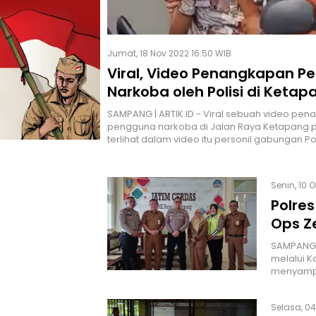
Jumat, 18 Nov 2022 16:50 WIB
Viral, Video Penangkapan 
Narkoba oleh Polisi di Ketap
Sampang
SAMPANG | ARTIK.ID - Viral sebuah video pe
pengguna narkoba di Jalan Raya Ketapang 
terlihat dalam video itu personil gabungan Po
Senin, 10 
Polres
Ops Z
SAMPANG |
melalui K
menyamp
Selasa, 04