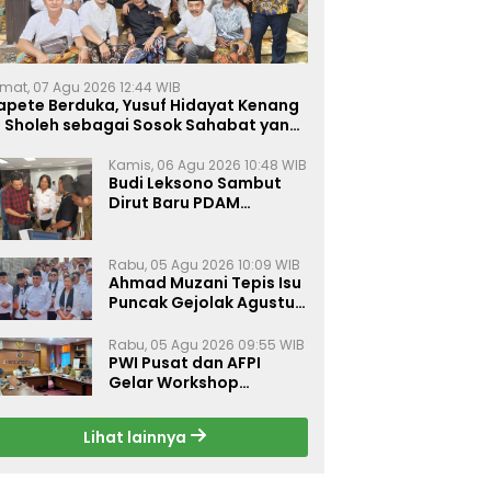
mat, 07 Agu 2026 12:44 WIB
apete Berduka, Yusuf Hidayat Kenang
. Sholeh sebagai Sosok Sahabat yang
eduli Sesama Alumni Tebuireng
Kamis, 06 Agu 2026 10:48 WIB
Budi Leksono Sambut
Dirut Baru PDAM
Surabaya, Dorong
Pelayanan Air Minum
Makin Prima
Rabu, 05 Agu 2026 10:09 WIB
Ahmad Muzani Tepis Isu
Puncak Gejolak Agustus
2026, Ajak Masyarakat
Perkuat Persatuan
Rabu, 05 Agu 2026 09:55 WIB
PWI Pusat dan AFPI
Gelar Workshop
Jurnalistik Bahas Pindar,
Inklusi Keuangan, dan
Lihat lainnya
Perlindungan Publik