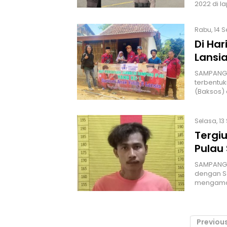
2022 di 
Rabu, 14 S
Di Har
Lansi
SAMPANG |
terbentuk
(Baksos)
Selasa, 13
Tergi
Pulau
SAMPANG |
dengan S
mengaman
Previou