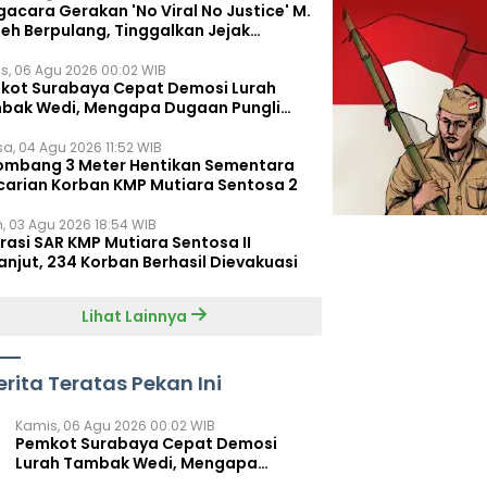
acara Gerakan 'No Viral No Justice' M.
leh Berpulang, Tinggalkan Jejak
juangan untuk Rakyat Kecil
s, 06 Agu 2026 00:02 WIB
kot Surabaya Cepat Demosi Lurah
bak Wedi, Mengapa Dugaan Pungli
um Terungkap?
sa, 04 Agu 2026 11:52 WIB
ombang 3 Meter Hentikan Sementara
carian Korban KMP Mutiara Sentosa 2
n, 03 Agu 2026 18:54 WIB
rasi SAR KMP Mutiara Sentosa II
anjut, 234 Korban Berhasil Dievakuasi
Lihat Lainnya
erita Teratas Pekan Ini
Kamis, 06 Agu 2026 00:02 WIB
Pemkot Surabaya Cepat Demosi
Lurah Tambak Wedi, Mengapa
Dugaan Pungli Belum Terungkap?