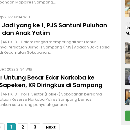
lapangan Mapolres Sampang.…
ep 2022 19:34 WIB
Ju
i Jadi yang ke 1, PJS Santuni Puluhan
Ik
a dan Anak Yatim
M
P
 ARTIK.ID - Dalam rangka memperingati satu tahun
nya Persatuan Jurnalis Sampang (PJS) Adakan Bakti sosial
 di Kecamatan Sokobanah,…
 Sep 2022 21:34 WIB
ur Untung Besar Edar Narkoba ke
 Sapeken, KR Diringkus di Sampang
 ARTIK.ID - Polisi Sektor (Polsek) Sokobanah bersama
atuan Reserse Narkoba Polres Sampang berhasil
kan satu orang penyalah gunaan…
s
1
2
3
Next