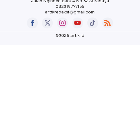
Jalan Nginden Baru 4 No 32 Surabaya
082219777155
artikredaksi@gmail.com
©2026 artik.id