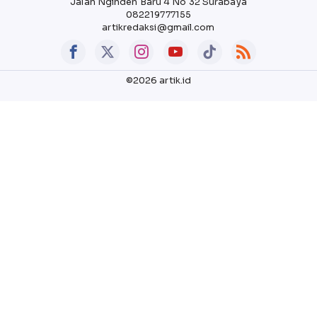
Jalan Nginden Baru 4 No 32 Surabaya
082219777155
artikredaksi@gmail.com
©2026 artik.id