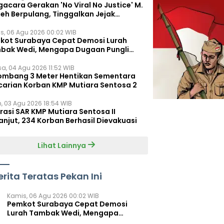
acara Gerakan 'No Viral No Justice' M.
leh Berpulang, Tinggalkan Jejak
juangan untuk Rakyat Kecil
s, 06 Agu 2026 00:02 WIB
kot Surabaya Cepat Demosi Lurah
bak Wedi, Mengapa Dugaan Pungli
um Terungkap?
sa, 04 Agu 2026 11:52 WIB
ombang 3 Meter Hentikan Sementara
carian Korban KMP Mutiara Sentosa 2
n, 03 Agu 2026 18:54 WIB
rasi SAR KMP Mutiara Sentosa II
anjut, 234 Korban Berhasil Dievakuasi
Lihat Lainnya
erita Teratas Pekan Ini
Kamis, 06 Agu 2026 00:02 WIB
Pemkot Surabaya Cepat Demosi
Lurah Tambak Wedi, Mengapa
Dugaan Pungli Belum Terungkap?