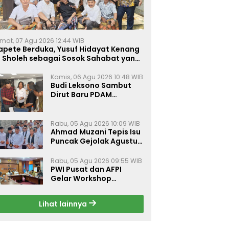
mat, 07 Agu 2026 12:44 WIB
apete Berduka, Yusuf Hidayat Kenang
. Sholeh sebagai Sosok Sahabat yang
eduli Sesama Alumni Tebuireng
Kamis, 06 Agu 2026 10:48 WIB
Budi Leksono Sambut
Dirut Baru PDAM
Surabaya, Dorong
Pelayanan Air Minum
Makin Prima
Rabu, 05 Agu 2026 10:09 WIB
Ahmad Muzani Tepis Isu
Puncak Gejolak Agustus
2026, Ajak Masyarakat
Perkuat Persatuan
Rabu, 05 Agu 2026 09:55 WIB
PWI Pusat dan AFPI
Gelar Workshop
Jurnalistik Bahas Pindar,
Inklusi Keuangan, dan
Lihat lainnya
Perlindungan Publik