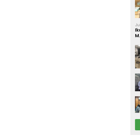
Ju
Ik
M
P