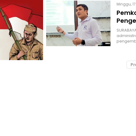
Minggu, 17
Pemko
Penge
SURABAYA 
administ
pengemba
Pr