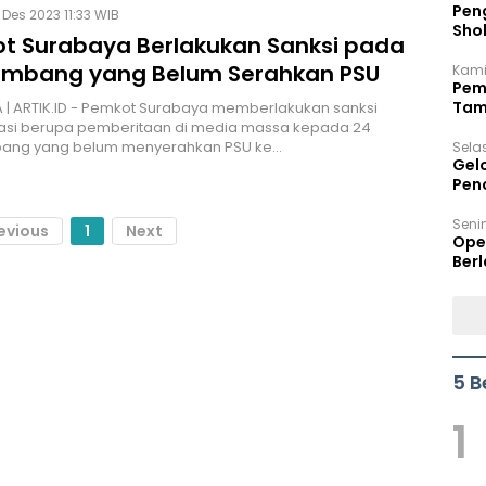
Peng
 Des 2023 11:33 WIB
Sho
t Surabaya Berlakukan Sanksi pada
Per
mbang yang Belum Serahkan PSU
Kami
Pem
Tam
| ARTIK.ID - Pemkot Surabaya memberlakukan sanksi
Bel
rasi berupa pemberitaan di media massa kepada 24
ng yang belum menyerahkan PSU ke…
Sela
Gel
Pen
Seni
evious
1
Next
Ope
Berl
5 B
1