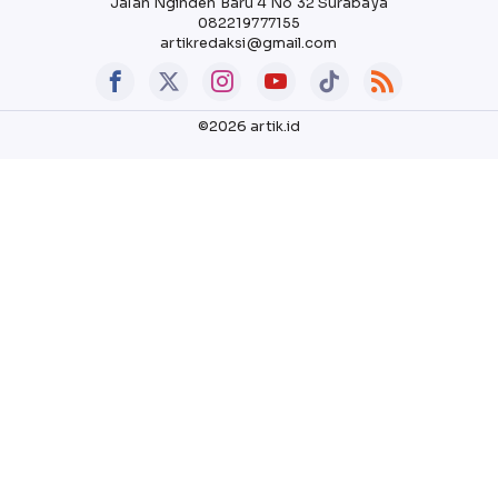
Jalan Nginden Baru 4 No 32 Surabaya
082219777155
artikredaksi@gmail.com
©2026 artik.id