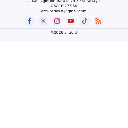
Jalan Nginden Baru 4 No 32 Surabaya
082219777155
artikredaksi@gmail.com
©2026 artik.id