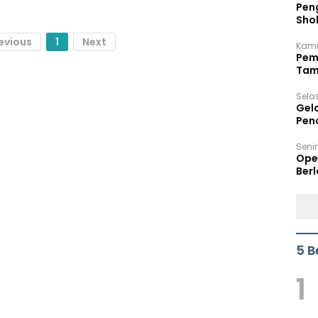
Peng
Sho
Per
evious
1
Next
Kami
Pem
Tam
Bel
Sela
Gel
Pen
Seni
Ope
Berl
5 B
1