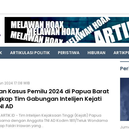
K
ARTIKULASI POLITIK
PERISTIWA
HIBURAN
ARTIKP
Per
Jun 2024 17:08 WIB
an Kasus Pemilu 2024 di Papua Barat
kap Tim Gabungan Intelijen Kejati
NI AD
ARTIK.ID - Tim Intelijen Kejaksaan Tinggi (Kejati) Papua
rsama dengan Anggota TNI AD Kodim 1811/Teluk Wondama
p Faldri Iriawan yang…
Juma