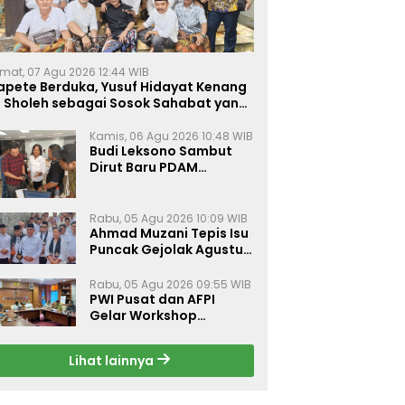
mat, 07 Agu 2026 12:44 WIB
apete Berduka, Yusuf Hidayat Kenang
. Sholeh sebagai Sosok Sahabat yang
eduli Sesama Alumni Tebuireng
Kamis, 06 Agu 2026 10:48 WIB
Budi Leksono Sambut
Dirut Baru PDAM
Surabaya, Dorong
Pelayanan Air Minum
Makin Prima
Rabu, 05 Agu 2026 10:09 WIB
Ahmad Muzani Tepis Isu
Puncak Gejolak Agustus
2026, Ajak Masyarakat
Perkuat Persatuan
Rabu, 05 Agu 2026 09:55 WIB
PWI Pusat dan AFPI
Gelar Workshop
Jurnalistik Bahas Pindar,
Inklusi Keuangan, dan
Lihat lainnya
Perlindungan Publik