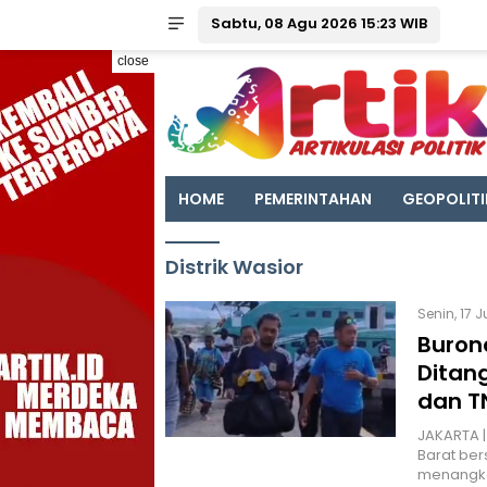
Sabtu, 08 Agu 2026 15:23 WIB
close
HOME
PEMERINTAHAN
GEOPOLITI
Distrik Wasior
Senin, 17 
Buron
Ditang
dan T
JAKARTA | 
Barat be
menangka