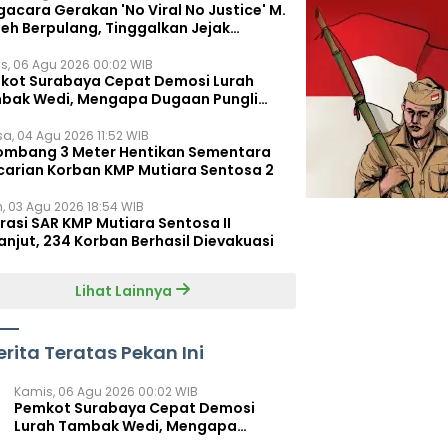
acara Gerakan 'No Viral No Justice' M.
leh Berpulang, Tinggalkan Jejak
juangan untuk Rakyat Kecil
s, 06 Agu 2026 00:02 WIB
kot Surabaya Cepat Demosi Lurah
bak Wedi, Mengapa Dugaan Pungli
um Terungkap?
sa, 04 Agu 2026 11:52 WIB
ombang 3 Meter Hentikan Sementara
carian Korban KMP Mutiara Sentosa 2
n, 03 Agu 2026 18:54 WIB
rasi SAR KMP Mutiara Sentosa II
anjut, 234 Korban Berhasil Dievakuasi
Lihat Lainnya
erita Teratas Pekan Ini
Kamis, 06 Agu 2026 00:02 WIB
Pemkot Surabaya Cepat Demosi
Lurah Tambak Wedi, Mengapa
Dugaan Pungli Belum Terungkap?