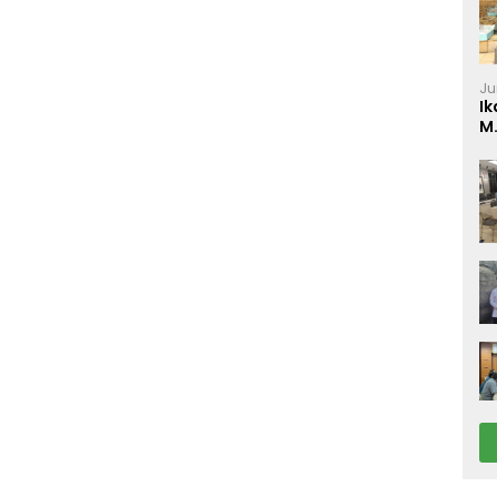
Ju
Ik
M
P