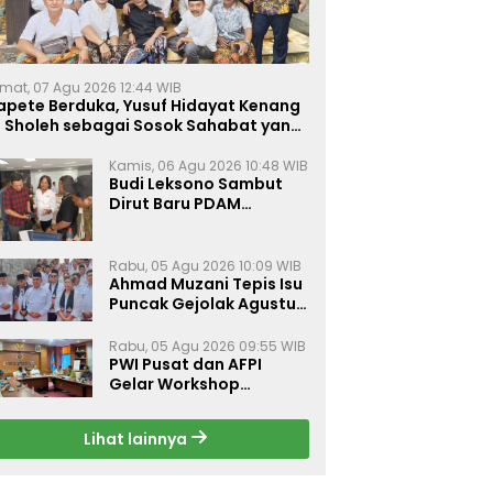
mat, 07 Agu 2026 12:44 WIB
apete Berduka, Yusuf Hidayat Kenang
. Sholeh sebagai Sosok Sahabat yang
eduli Sesama Alumni Tebuireng
Kamis, 06 Agu 2026 10:48 WIB
Budi Leksono Sambut
Dirut Baru PDAM
Surabaya, Dorong
Pelayanan Air Minum
Makin Prima
Rabu, 05 Agu 2026 10:09 WIB
Ahmad Muzani Tepis Isu
Puncak Gejolak Agustus
2026, Ajak Masyarakat
Perkuat Persatuan
Rabu, 05 Agu 2026 09:55 WIB
PWI Pusat dan AFPI
Gelar Workshop
Jurnalistik Bahas Pindar,
Inklusi Keuangan, dan
Lihat lainnya
Perlindungan Publik