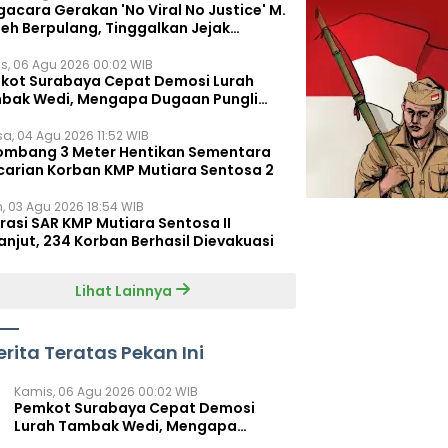
acara Gerakan 'No Viral No Justice' M.
leh Berpulang, Tinggalkan Jejak
juangan untuk Rakyat Kecil
s, 06 Agu 2026 00:02 WIB
kot Surabaya Cepat Demosi Lurah
bak Wedi, Mengapa Dugaan Pungli
um Terungkap?
sa, 04 Agu 2026 11:52 WIB
ombang 3 Meter Hentikan Sementara
carian Korban KMP Mutiara Sentosa 2
n, 03 Agu 2026 18:54 WIB
rasi SAR KMP Mutiara Sentosa II
anjut, 234 Korban Berhasil Dievakuasi
Lihat Lainnya
erita Teratas Pekan Ini
Kamis, 06 Agu 2026 00:02 WIB
Pemkot Surabaya Cepat Demosi
Lurah Tambak Wedi, Mengapa
Dugaan Pungli Belum Terungkap?