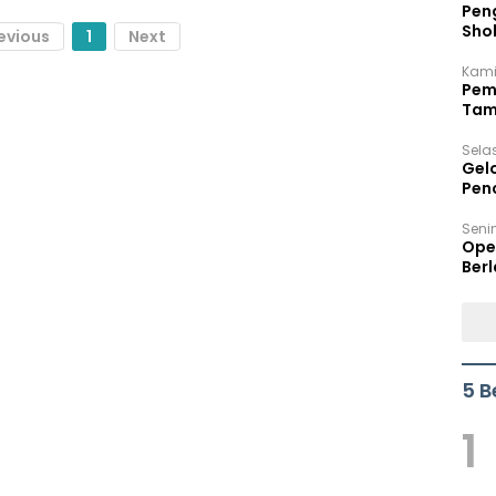
Peng
Sho
evious
1
Next
Per
Kami
Pem
Tam
Bel
Sela
Gel
Pen
Seni
Ope
Berl
5 B
1