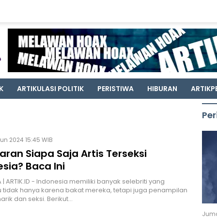
K
ARTIKULASI POLITIK
PERISTIWA
HIBURAN
ARTIKP
Per
Jun 2024 15:45 WIB
ran Siapa Saja Artis Terseksi
sia? Baca Ini
| ARTIK.ID - Indonesia memiliki banyak selebriti yang
tidak hanya karena bakat mereka, tetapi juga penampilan
rik dan seksi. Berikut…
Juma