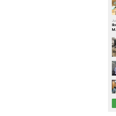
Ju
Ik
M
P