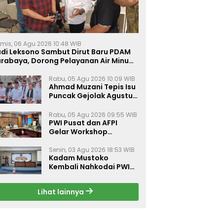
mis, 06 Agu 2026 10:48 WIB
udi Leksono Sambut Dirut Baru PDAM
urabaya, Dorong Pelayanan Air Minum
akin Prima
Rabu, 05 Agu 2026 10:09 WIB
Ahmad Muzani Tepis Isu
Puncak Gejolak Agustus
2026, Ajak Masyarakat
Perkuat Persatuan
Rabu, 05 Agu 2026 09:55 WIB
PWI Pusat dan AFPI
Gelar Workshop
Jurnalistik Bahas Pindar,
Inklusi Keuangan, dan
Senin, 03 Agu 2026 18:53 WIB
Kadam Mustoko
Perlindungan Publik
Kembali Nahkodai PWI
Lamongan, PWI Nganjuk
Harap Sinergi Antar
Lihat lainnya
Daerah Kian Kuat