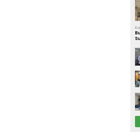
Ka
B
S
M