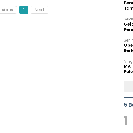
Pem
Tam
evious
1
Next
Bel
Sela
Gel
Pen
Seni
Ope
Berl
Ming
MAT
Pele
5 B
1