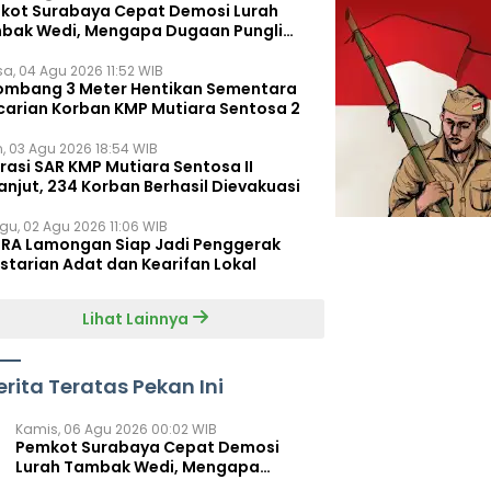
kot Surabaya Cepat Demosi Lurah
bak Wedi, Mengapa Dugaan Pungli
um Terungkap?
sa, 04 Agu 2026 11:52 WIB
ombang 3 Meter Hentikan Sementara
carian Korban KMP Mutiara Sentosa 2
n, 03 Agu 2026 18:54 WIB
rasi SAR KMP Mutiara Sentosa II
anjut, 234 Korban Berhasil Dievakuasi
gu, 02 Agu 2026 11:06 WIB
RA Lamongan Siap Jadi Penggerak
starian Adat dan Kearifan Lokal
Lihat Lainnya
erita Teratas Pekan Ini
Kamis, 06 Agu 2026 00:02 WIB
Pemkot Surabaya Cepat Demosi
Lurah Tambak Wedi, Mengapa
Dugaan Pungli Belum Terungkap?