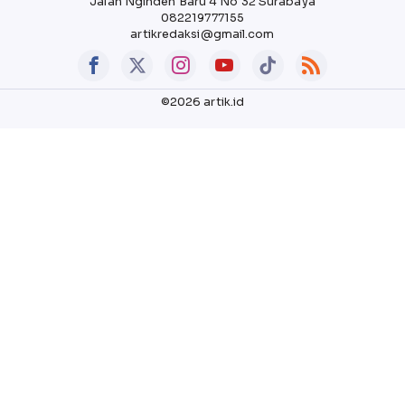
Jalan Nginden Baru 4 No 32 Surabaya
082219777155
artikredaksi@gmail.com
©2026 artik.id