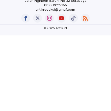
Jalan Nginden Baru 4 No 32 Surabaya
082219777155
artikredaksi@gmail.com
©2026 artik.id