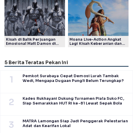
Generasi
Tuai Pujian Banyak Pihak
Kisah di Balik Perjuangan
Moana Live-Action Angkat
Emosional Matt Damon di
Lagi Kisah Keberanian dan
Film The Odyssey, Tayang di
Takdir Seorang Putri
Indonesia
5 Berita Teratas Pekan Ini
Pemkot Surabaya Cepat Demosi Lurah Tambak
1
Wedi, Mengapa Dugaan Pungli Belum Terungkap?
Kades Rukhayani Dukung Turnamen Piala Suko FC,
2
Siap Semarakkan HUT RI ke-81 Lewat Sepak Bola
MATRA Lamongan Siap Jadi Penggerak Pelestarian
3
Adat dan Kearifan Lokal