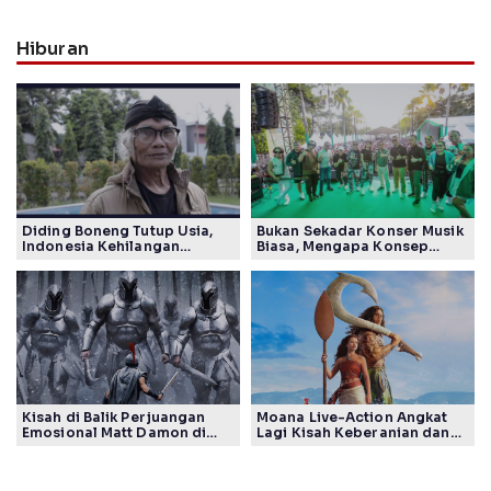
Hiburan
Diding Boneng Tutup Usia,
Bukan Sekadar Konser Musik
Indonesia Kehilangan
Biasa, Mengapa Konsep
Maestro Komedi Lintas
Lokarya Fest 2026 Sukses
Generasi
Tuai Pujian Banyak Pihak
Kisah di Balik Perjuangan
Moana Live-Action Angkat
Emosional Matt Damon di
Lagi Kisah Keberanian dan
Film The Odyssey, Tayang di
Takdir Seorang Putri
Indonesia