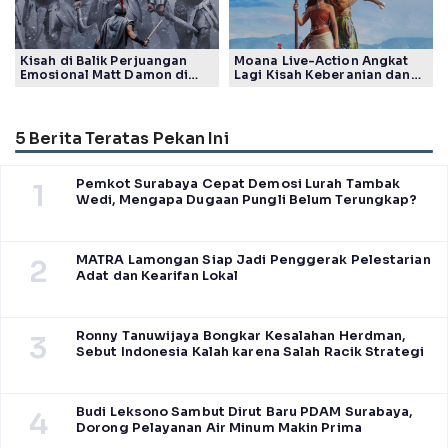
Kisah di Balik Perjuangan
Moana Live-Action Angkat
Emosional Matt Damon di
Lagi Kisah Keberanian dan
Film The Odyssey, Tayang di
Takdir Seorang Putri
Indonesia
5 Berita Teratas Pekan Ini
Pemkot Surabaya Cepat Demosi Lurah Tambak
1
Wedi, Mengapa Dugaan Pungli Belum Terungkap?
MATRA Lamongan Siap Jadi Penggerak Pelestarian
2
Adat dan Kearifan Lokal
Ronny Tanuwijaya Bongkar Kesalahan Herdman,
3
Sebut Indonesia Kalah karena Salah Racik Strategi
Budi Leksono Sambut Dirut Baru PDAM Surabaya,
4
Dorong Pelayanan Air Minum Makin Prima