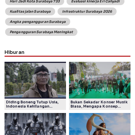
Hari Jadi Kota Surabaya 733
Evaluasi kinerja Eri Cahyadi
Kualitas jalan Surabaya
Infrastruktur Surabaya 2026
Angka pengangguran Surabaya
Pengangguran Surabaya Meningkat
Hiburan
Diding Boneng Tutup Usia,
Bukan Sekadar Konser Musik
Indonesia Kehilangan
Biasa, Mengapa Konsep
Maestro Komedi Lintas
Lokarya Fest 2026 Sukses
Generasi
Tuai Pujian Banyak Pihak