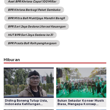
Aset BPR Khrisna Capai 100 Miliar
BPR Khrisna Berbagi Paket Sembako
BPR Mitra Bali Muktijaya Mandiri Bangli
BPR Sari Jaya Sedana Literasi Keuangan
HUT BPR Sari Jaya Sedana ke 31
BPR Prasta Bali Raih penghargaan
Hiburan
Diding Boneng Tutup Usia,
Bukan Sekadar Konser Musik
Indonesia Kehilangan
Biasa, Mengapa Konsep
Maestro Komedi Lintas
Lokarya Fest 2026 Sukses