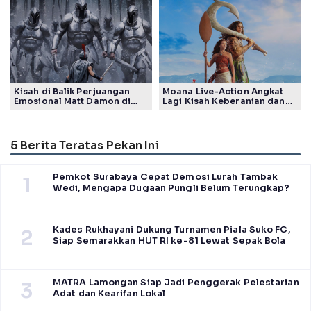
Generasi
Tuai Pujian Banyak Pihak
Kisah di Balik Perjuangan
Moana Live-Action Angkat
Emosional Matt Damon di
Lagi Kisah Keberanian dan
Film The Odyssey, Tayang di
Takdir Seorang Putri
Indonesia
5 Berita Teratas Pekan Ini
Pemkot Surabaya Cepat Demosi Lurah Tambak
1
Wedi, Mengapa Dugaan Pungli Belum Terungkap?
Kades Rukhayani Dukung Turnamen Piala Suko FC,
2
Siap Semarakkan HUT RI ke-81 Lewat Sepak Bola
MATRA Lamongan Siap Jadi Penggerak Pelestarian
3
Adat dan Kearifan Lokal