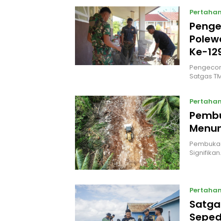
Pertaha
Penge
Polew
Ke-12
Pengecora
Satgas T
Pertaha
Pembu
Menun
Pembukaa
Signifika
Pertaha
Satga
Seped