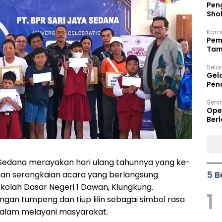
Peng
Sho
Per
Kami
Pem
Tam
Bel
Sela
Gel
Pen
Seni
Ope
Berl
 Sedana merayakan hari ulang tahunnya yang ke-
5 B
ngan serangkaian acara yang berlangsung
olah Dasar Negeri 1 Dawan, Klungkung.
1
gan tumpeng dan tiup lilin sebagai simbol rasa
dalam melayani masyarakat.