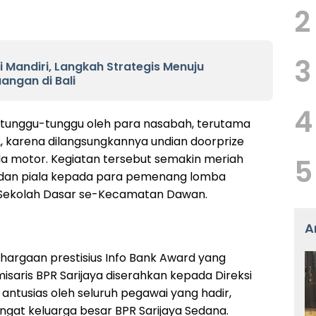
2
3
ali Mandiri, Langkah Strategis Menuju
ngan di Bali
4
itunggu-tunggu oleh para nasabah, terutama
, karena dilangsungkannya undian doorprize
a motor. Kegiatan tersebut semakin meriah
5
 dan piala kepada para pemenang lomba
Sekolah Dasar se-Kecamatan Dawan.
A
rgaan prestisius Info Bank Award yang
saris BPR Sarijaya diserahkan kepada Direksi
antusias oleh seluruh pegawai yang hadir,
at keluarga besar BPR Sarijaya Sedana.