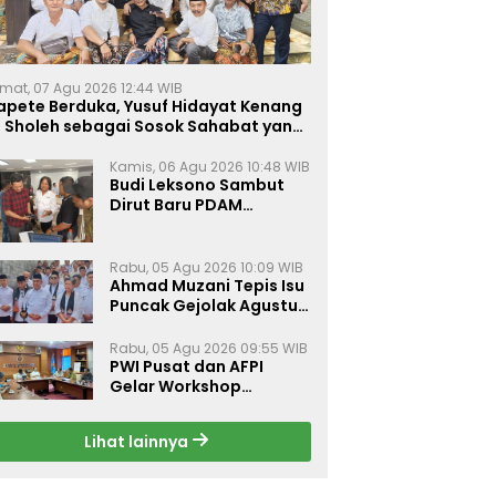
mat, 07 Agu 2026 12:44 WIB
apete Berduka, Yusuf Hidayat Kenang
. Sholeh sebagai Sosok Sahabat yang
eduli Sesama Alumni Tebuireng
Kamis, 06 Agu 2026 10:48 WIB
Budi Leksono Sambut
Dirut Baru PDAM
Surabaya, Dorong
Pelayanan Air Minum
Makin Prima
Rabu, 05 Agu 2026 10:09 WIB
Ahmad Muzani Tepis Isu
Puncak Gejolak Agustus
2026, Ajak Masyarakat
Perkuat Persatuan
Rabu, 05 Agu 2026 09:55 WIB
PWI Pusat dan AFPI
Gelar Workshop
Jurnalistik Bahas Pindar,
Inklusi Keuangan, dan
Lihat lainnya
Perlindungan Publik