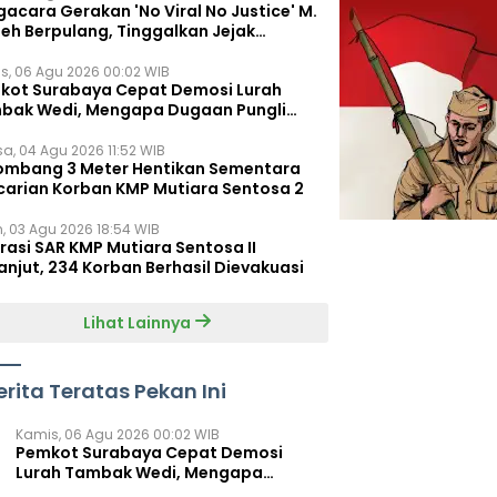
acara Gerakan 'No Viral No Justice' M.
leh Berpulang, Tinggalkan Jejak
juangan untuk Rakyat Kecil
s, 06 Agu 2026 00:02 WIB
kot Surabaya Cepat Demosi Lurah
bak Wedi, Mengapa Dugaan Pungli
um Terungkap?
sa, 04 Agu 2026 11:52 WIB
ombang 3 Meter Hentikan Sementara
carian Korban KMP Mutiara Sentosa 2
n, 03 Agu 2026 18:54 WIB
rasi SAR KMP Mutiara Sentosa II
anjut, 234 Korban Berhasil Dievakuasi
Lihat Lainnya
erita Teratas Pekan Ini
Kamis, 06 Agu 2026 00:02 WIB
Pemkot Surabaya Cepat Demosi
Lurah Tambak Wedi, Mengapa
Dugaan Pungli Belum Terungkap?