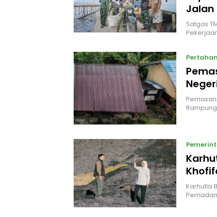
Jalan
Satgas TM
Pekerjaan
Pertaha
Pemas
Neger
Pemasang
Rampung
Pemerin
Karhu
Khofi
Karhutla 
Pemada